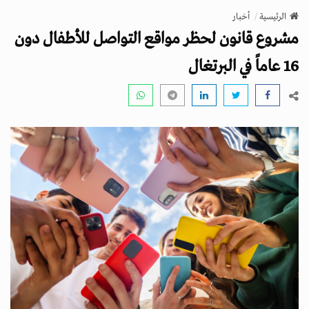
v
الرئيسية
أخبار
i
مشروع قانون لحظر مواقع التواصل للأطفال دون
g
a
16 عاماً في البرتغال
t
i
o
n