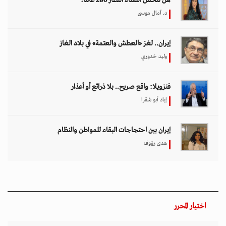
د. آمال موسى
إيران.. لغز «العطش والعتمة» في بلاد الغاز
وليد خدوري
فنزويلا: واقع صريح.. بلا ذرائع أو أعذار
إياد أبو شقرا
إيران بين احتجاجات البقاء للمواطن والنظام
هدى رؤوف
اختيار المحرر