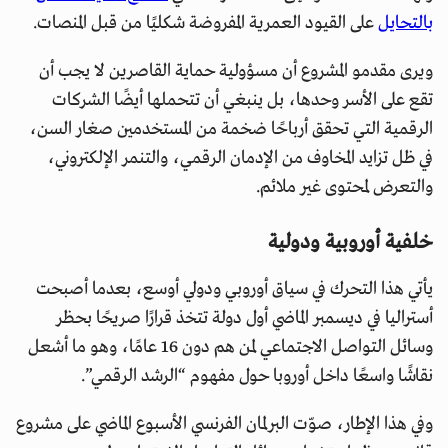
بالتحايل
على القيود العمرية المفروضة شكليًا من قبل المنصات.
ويرى مقدمو المشروع أن مسؤولية حماية القاصرين لا يجب أن
تقع على الأسر وحدها، بل ينبغي أن تتحملها أيضًا الشركات
الرقمية التي تحقق أرباحًا ضخمة من المستخدمين صغار السن،
في ظل تزايد المخاوف من الإدمان الرقمي، والتنمر الإلكتروني،
والتعرض لمحتوى غير ملائم.
خلفية أوروبية ودولية
يأتي هذا التحرك في سياق أوروبي ودولي أوسع، بعدما أصبحت
أستراليا في ديسمبر الماضي أول دولة تتخذ قرارًا صريحًا بحظر
وسائل التواصل الاجتماعي لمن هم دون 16 عامًا، وهو ما أشعل
نقاشًا واسعًا داخل أوروبا حول مفهوم “الرشد الرقمي”.
وفي هذا الإطار، صوّت البرلمان الفرنسي الأسبوع الماضي على مشروع