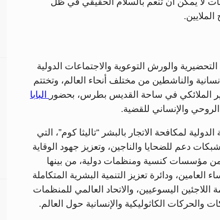
ات لا يمكن أن تنعم بالسلام الحقيقي في ظل
الملايين.
لتحضيرية والورش التوعوية والاجتماعات الدولية
سانية والناشطين من مختلف أنحاء العالم، وتختتم
شير الملائكي في ساحة القديس بطرس، بحضور
البابا
لروحي والإنساني للقضية.
ولية لمكافحة الاتجار بالبشر “تاليثا كوم”، التي
بكات دعم للضحايا والناجين، وتعزيز جهود الوقاية
من مؤسسات كنسية ومنظمات دولية، من بينها
ء العامين، ودائرة تعزيز التنمية البشرية المتكاملة
 اللاجئين اليسوعيين، والاتحاد العالمي للمنظمات
ت والحركات الكاثوليكية والإنسانية حول العالم.