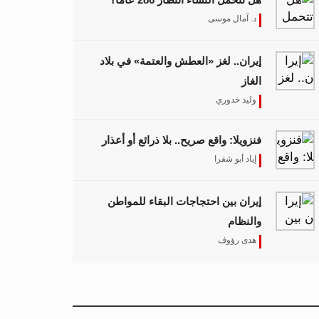
د. آمال موسى
إيران.. لغز «العطش والعتمة» في بلاد
الغاز
وليد خدوري
فنزويلا: واقع صريح.. بلا ذرائع أو أعذار
إياد أبو شقرا
إيران بين احتجاجات البقاء للمواطن
والنظام
هدى رؤوف