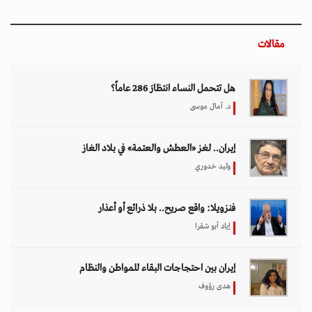
مقالات
هل تتحمل النساء انتظارَ 286 عاماً؟
د. آمال موسى
إيران.. لغز «العطش والعتمة» في بلاد الغاز
وليد خدوري
فنزويلا: واقع صريح.. بلا ذرائع أو أعذار
إياد أبو شقرا
إيران بين احتجاجات البقاء للمواطن والنظام
هدى رؤوف