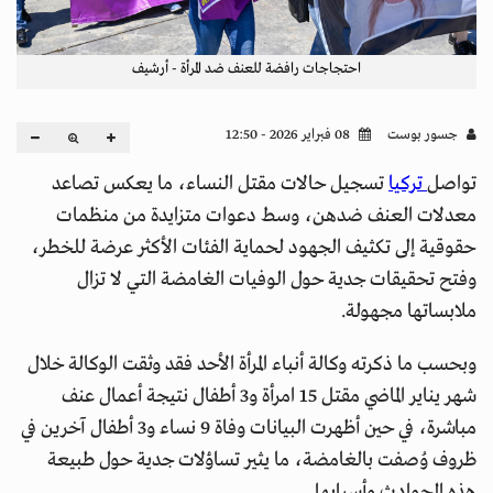
احتجاجات رافضة للعنف ضد المرأة - أرشيف
جسور بوست
08 فبراير 2026 - 12:50
تواصل
تركيا
تسجيل حالات مقتل النساء، ما يعكس تصاعد
معدلات العنف ضدهن، وسط دعوات متزايدة من منظمات
حقوقية إلى تكثيف الجهود لحماية الفئات الأكثر عرضة للخطر،
وفتح تحقيقات جدية حول الوفيات الغامضة التي لا تزال
ملابساتها مجهولة.
وبحسب ما ذكرته وكالة أنباء المرأة الأحد فقد وثقت الوكالة خلال
شهر يناير الماضي مقتل 15 امرأة و3 أطفال نتيجة أعمال عنف
مباشرة، في حين أظهرت البيانات وفاة 9 نساء و3 أطفال آخرين في
ظروف وُصفت بالغامضة، ما يثير تساؤلات جدية حول طبيعة
هذه الحوادث وأسبابها.