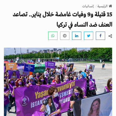
v
الرئيسية
إنسانيات
i
15 قتيلة و9 وفيات غامضة خلال يناير.. تصاعد
g
a
العنف ضد النساء في تركيا
t
i
o
n