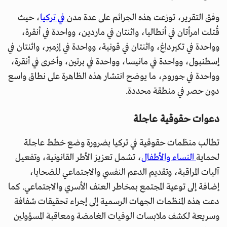
وفق التقرير، توزعت هذه الجرائم على عدة مدن
في تركيا
، حيث
قُتلت امرأتان في أنطاليا، واثنتان في ماردين، وواحدة في أنقرة،
وواحدة في تكيرداغ، واثنتان في قونية، وواحدة في إزمير، واثنتان في
إسطنبول، وواحدة في مانيسا، وواحدة في برتين، وأخرى في أنقرة،
وواحدة في جوروم، ما يوضح انتشار هذه الظاهرة على نطاق واسع
دون حصر في منطقة محددة.
دعوات حقوقية عاجلة
تطالب منظمات حقوقية في تركيا بضرورة وضع خطط عاجلة
لحماية
النساء والأطفال
، تشمل تعزيز الأطر القانونية، وتفعيل
آليات المراقبة، وتقديم الدعم النفسي والاجتماعي للضحايا،
إضافة إلى توعية المجتمع بمخاطر العنف الأسري والاجتماعي. كما
دعت هذه المنظمات الجهات الرسمية إلى إجراء تحقيقات شفافة
وسريعة لكشف ملابسات الوفيات الغامضة ومعاقبة المسؤولين