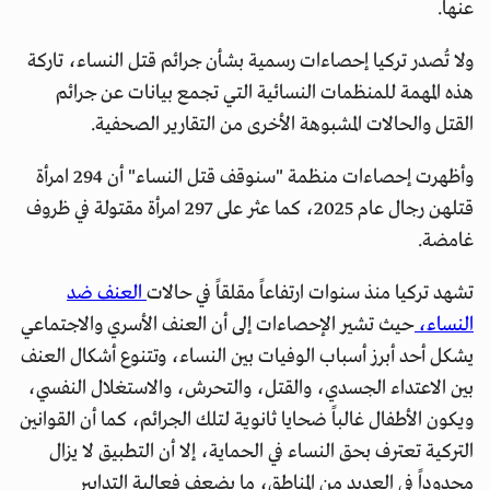
عنها.
ولا تُصدر تركيا إحصاءات رسمية بشأن جرائم قتل النساء، تاركة
هذه المهمة للمنظمات النسائية التي تجمع بيانات عن جرائم
القتل والحالات المشبوهة الأخرى من التقارير الصحفية.
وأظهرت إحصاءات منظمة "سنوقف قتل النساء" أن 294 امرأة
قتلهن رجال عام 2025، كما عثر على 297 امرأة مقتولة في ظروف
غامضة.
تشهد تركيا منذ سنوات ارتفاعاً مقلقاً في حالات
العنف ضد
النساء،
حيث تشير الإحصاءات إلى أن العنف الأسري والاجتماعي
يشكل أحد أبرز أسباب الوفيات بين النساء، وتتنوع أشكال العنف
بين الاعتداء الجسدي، والقتل، والتحرش، والاستغلال النفسي،
ويكون الأطفال غالباً ضحايا ثانوية لتلك الجرائم، كما أن القوانين
التركية تعترف بحق النساء في الحماية، إلا أن التطبيق لا يزال
محدوداً في العديد من المناطق، ما يضعف فعالية التدابير