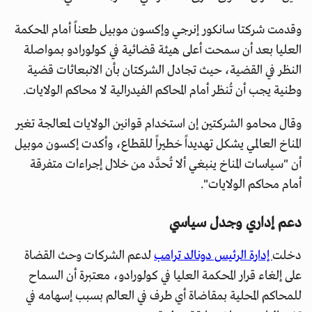
وقدمت شركتا سانكور إنرجي وإكسون موبيل طعناً أمام المحكمة
العليا بعد أن سمحت أعلى هيئة قضائية في كولورادو بمواصلة
النظر في القضية، حيث تجادل الشركتان بأن الانبعاثات قضية
وطنية يجب أن تُنظر أمام المحاكم الفيدرالية لا محاكم الولايات.
وقال محامو الشركتين إن استخدام قوانين الولايات لمعالجة تغير
المناخ العالمي يشكل تهديداً خطيراً للقطاع، وأكدت إكسون موبيل
أن "سياسات المناخ ينبغي ألا تُحدَّد من خلال إجراءات متفرقة
أمام محاكم الولايات".
دعم إداري وجدل سياسي
دخلت
إدارة الرئيس دونالد ترامب
لدعم الشركات وحث القضاة
على إلغاء قرار المحكمة العليا في كولورادو، معتبرة أن السماح
للمحاكم المحلية بمقاضاة أي طرف في العالم بسبب إسهامه في