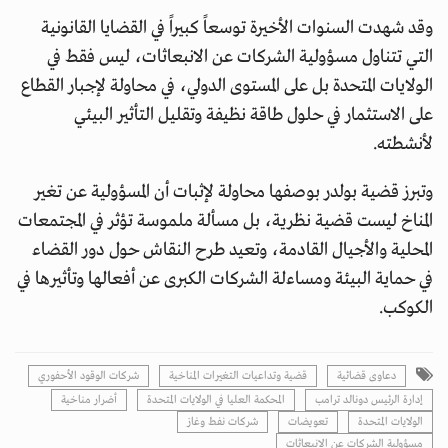
وقد شهدت السنوات الأخيرة توسعاً كبيراً في القضايا القانونية
التي تتناول مسؤولية الشركات عن الانبعاثات، ليس فقط في
الولايات المتحدة بل على المستوى الدولي، في محاولة لإجبار القطاع
على الاستثمار في حلول طاقة نظيفة وتقليل التأثير البيئي
لأنشطته.
وتبرز قضية بولدر بوصفها محاولة لإثبات أن المسؤولية عن تغير
المناخ ليست قضية نظرية، بل مسألة ملموسة تؤثر في المجتمعات
المحلية والأجيال القادمة، وتعيد طرح النقاش حول دور القضاء
في حماية البيئة ومساءلة الشركات الكبرى عن أفعالها وتأثيرها في
الكوكب.
دعاوى قضائية
قضية وتداعيات التغيرات المناخية
شركات الوقود الأحفوري
إدارة الرئيس دونالد ترامب
المحكمة العليا في الولايات المتحدة
أضرار مناخية
الولايات المتحدة
تعويضات
شركات نفط وغاز
مسؤولية الشركات عن الانبعاثات