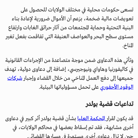
تسعى حكومات محلية في مختلف الولايات للحصول على
تعويضات مالية ضخمة، بزعم أن الأموال ضرورية لإعادة بناء
البنية التحتية وحماية المجتمعات من آثار حرائق الغابات وارتفاع
مستوى سطح البحر والعواصف العنيفة التي تفاقمت بفعل تغير
المناخ.
وتأتي هذه الدعاوى ضمن موجة متصاعدة من الإجراءات القانونية
في كاليفورنيا وهاواي ونيوجيرسي، إضافة إلى دعاوى دولية، تهدف
جميعها إلى دفع العمل المناخي من خلال القضاء وإجبار
شركات
الوقود الأحفوري
على تحمل مسؤولياتها البيئية.
تداعيات قضية بولدر
قد يكون لقرار
المحكمة العليا
بشأن قضية بولدر أثر كبير في دعاوى
أخرى مشابهة، فقد تم إسقاط بعضها في محاكم الولايات، في
حين لا تزال دعاوى أخرى مستمرة في مسارها القضائي.