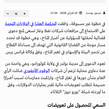
جسور بوست
24 فبراير 2026 - 13:26
في خطوة غير مسبوقة، وافقت
المحكمة العليا في الولايات المتحدة
على الاستماع إلى مرافعات شركات نفط وغاز تسعى لمنع دعوى
قضائية تُحمّلها المسؤولية عن أضرار المناخ، وهي خطوة قد تحدد
مسار موجة من القضايا القانونية التي تهدف إلى مساءلة القطاع
عن تدمير البيئة والإسهام في تغير المناخ، وفق وكالة فرانس برس
تعود الدعوى إلى مدينة بولدر في ولاية كولورادو، وهي واحدة من
عدة دعاوى محلية تزعم أن شركات
الوقود الأحفوري
ضللت الرأي
العام بشأن دورها في تغيّر المناخ، وارتكبت ممارسات تسبب أضرارًا
جسيمة تتطلب تعويضات مالية تقدر بمليارات الدولارات، وفق
ما أوردته شبكة "يورو نيوز" الثلاثاء.
السعي للحصول على تعويضات