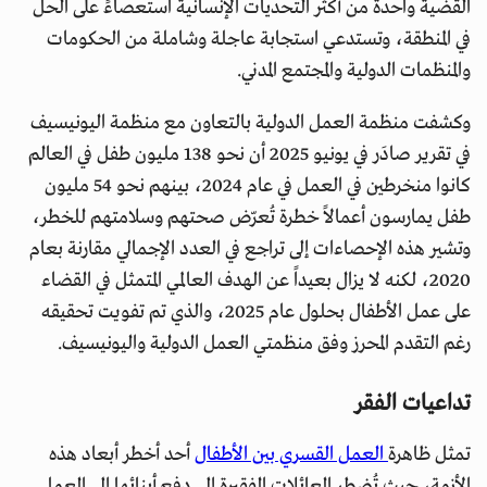
القضية واحدة من أكثر التحديات الإنسانية استعصاءً على الحل
في المنطقة، وتستدعي استجابة عاجلة وشاملة من الحكومات
والمنظمات الدولية والمجتمع المدني.
وكشفت منظمة العمل الدولية بالتعاون مع منظمة اليونيسيف
في تقرير صادَر في يونيو 2025 أن نحو 138 مليون طفل في العالم
كانوا منخرطين في العمل في عام 2024، بينهم نحو 54 مليون
طفل يمارسون أعمالاً خطرة تُعرّض صحتهم وسلامتهم للخطر،
وتشير هذه الإحصاءات إلى تراجع في العدد الإجمالي مقارنة بعام
2020، لكنه لا يزال بعيداً عن الهدف العالمي المتمثل في القضاء
على عمل الأطفال بحلول عام 2025، والذي تم تفويت تحقيقه
رغم التقدم المحرز وفق منظمتي العمل الدولية واليونيسيف.
تداعيات الفقر
تمثل ظاهرة
العمل القسري بين الأطفال
أحد أخطر أبعاد هذه
الأزمة، حيث تُضطر العائلات الفقيرة إلى دفع أبنائها إلى العمل