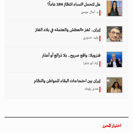
هل تتحمل النساء انتظارَ 286 عاماً؟
د. آمال موسى
إيران.. لغز «العطش والعتمة» في بلاد الغاز
وليد خدوري
فنزويلا: واقع صريح.. بلا ذرائع أو أعذار
إياد أبو شقرا
إيران بين احتجاجات البقاء للمواطن والنظام
هدى رؤوف
اختيار المحرر