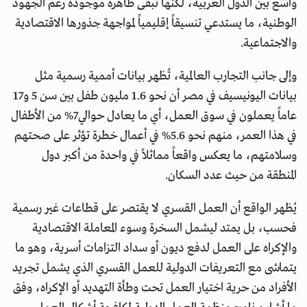
واسع بين الدول العربية، لكنها تبقى ظاهرة موجودة رغم الجهود
الوطنية، ما يستدعي تنسيقاً إقليمياً لمواجهة جذورها الاقتصادية
والاجتماعية.
وإلى جانب التجارب العالمية، تُظهر بيانات أممية رسمية مثل
بيانات اليونيسيف في مصر أن نحو 1.6 مليون طفل بين سن 5 و17
عاماً يعملون في سوق العمل، أي ما يعادل حوالي7% من الأطفال
في هذا العمر، منهم نحو 5.6% في أعمال خطرة تؤثر على صحتهم
وسلامتهم، ما يعكس واقعاً مماثلاً في واحدة من أكبر دول
المنطقة من حيث عدد السكان.
يُظهر الواقع أن العمل القسري لا يقتصر على قطاعات غير رسمية
فحسب، بل يمتد ليشمل السخرة وسوء المعاملة الاقتصادية
والإكراه على العمل لدفع ديون أو سداد التزامات أسرية، وهو ما
يتماشى مع التعريفات الدولية للعمل القسري الذي يشمل تجريد
الأفراد من حرية اختيار العمل تحت وطأة التهديد أو الإكراه، وفق