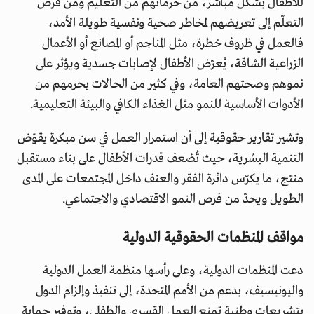
للأطفال بشكل مباشر، من حرمانهم من التعليم ومن فرص
التعلّم إلى تعريضهم لمخاطر صحية ونفسية طويلة الأمد،
فالعمل في ظروف خطرة، مثل المناجم أو المصانع أو الأعمال
الزراعية الشاقة، يُعرّض الأطفال لإصابات جسدية ويؤثر على
نموهم وصحتهم العامة، وفي كثير من الحالات يحرمهم من
الأدوات الأساسية للنمو مثل الغذاء الكافي والبيئة التعليمية.
وتشير تقارير حقوقية إلى أن استمرار العمل في سن مبكرة يقوّض
التنمية البشرية، حيث تُضعف قدرات الأطفال على بناء مستقبل
منتج، ما يكرّس دائرة الفقر والعنف داخل المجتمعات على المدى
الطويل ويحدّ من فرص النمو الاقتصادي والاجتماعي.
مواقف المنظمات الحقوقية الدولية
دعت المنظمات الدولية، وعلى رأسها منظمة العمل الدولية
واليونيسيف، بدعم من الأمم المتحدة، إلى تنفيذ وإلزام الدول
بتشريعات وطنية تمنع العمل القسري والطفلي، وتوفير حماية