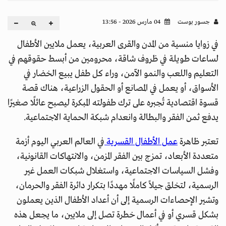
جسور بوست
04 مارس 2026 - 13:56
في زوايا منسية من المدن والقرى العربية، يعمل ملايين الأطفال
لساعات طويلة في ظروف شاقة، محرومين من أبسط حقوقهم في
التعليم واللعب والنمو الآمن، وراء كل طفل يبيع الخضار في
الأسواق، أو يعمل في المصانع أو الحقول الزراعية، هناك قصة
قسوة اقتصادية تُجبره على ترك طفولته المبكرة ليصبح عائلًا صغيرًا
يدفع ثمن الفقر والبطالة وانعدام شبكة الحماية الاجتماعية.
تعتبر ظاهرة
عمل الأطفال القسرية
في العالم العربي اليوم أزمة
متعددة الأبعاد، تمزج بين الفقر المزمن، والانتهاكات القانونية،
وفشل السياسات الاجتماعية، واستغلال شبكات العمل غير
الرسمية، لتخلق جيلاً كاملًا مهددًا بتكرار دائرة الفقر والحرمان،
وتشير الإحصاءات الرسمية إلى أن أعداد الأطفال الذين يعملون
بشكل قسري أو في أعمال خطرة تصل إلى ملايين، ما يجعل هذه