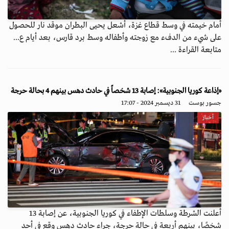
أمام خيمته في وسط قطاع غزة، أشعل يحيى البطران موقد نار للحصول
على شيء من الدفء مع زوجته وأطفاله وسط برد قارس، بعد أيام ع...
متابعة القراءة ...
«إذاعة كوريا الجنوبية»: إصابة 13 شخصاً في حادث دهس بينهم 4 بحالة حرجة
جسور بوست
31 ديسمبر 2024 - 17:07
أخبار
أعلنت الشرطة وسلطات الإطفاء في كوريا الجنوبية، عن إصابة 13
شخصًا، بينهم أربعة في حالة حرجة، جراء حادث دهس وقع في أحد