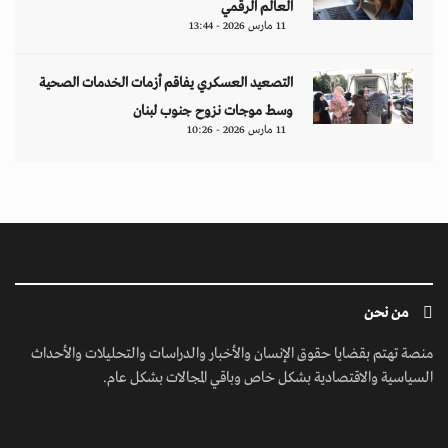
السياسية والاقتصادية بشكل خاص وباقي المجالات بشكل عام.
ابق على تواصل معنا
مبنى إيريديوم - البرشاء الأولى - شارع أم سقيم - دبي - الإمارات العربية المتحدة -
مكتب رقم 222-01
contact@jusoorpost.com
0097145832243
روابط سريعة
الرئيسية
فيديوهات