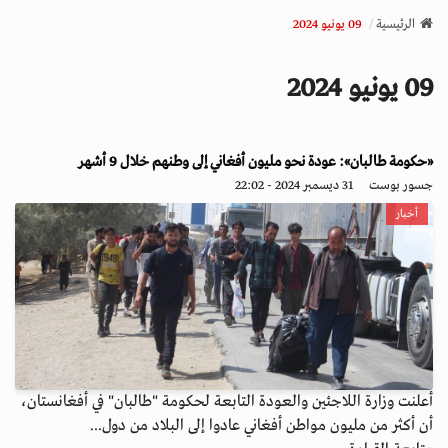
v
الرئيسية
09 يونيو 2024
i
g
09 يونيو 2024
a
t
i
o
«حكومة طالبان»: عودة نحو مليون أفغاني إلى وطنهم خلال 9 أشهر
n
جسور بوست
31 ديسمبر 2024 - 22:02
أخبار
أعلنت وزارة اللاجئين والعودة التابعة لحكومة "طالبان" في أفغانستان،
أن أكثر من مليون مواطن أفغاني عادوا إلى البلاد من دول...