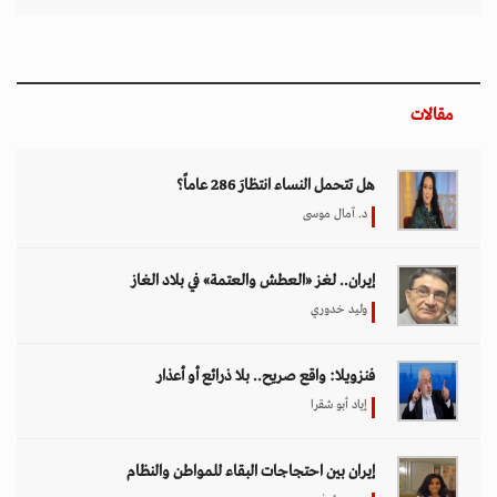
إياد أبو شقرا
إيران بين احتجاجات البقاء للمواطن والنظام
هدى رؤوف
اختيار المحرر
بين حماية الحقوق وتعزيز الأمن الدولي.. نقاشات
معمّقة في مجلس حقوق الإنسان حول مكافحة
الإرهاب
11 مارس 2026 - 09:30
بين الفقر وخطر الانفجار.. الأفغان يواجهون الموت
في أراضيهم الملوثة بالمتفجرات