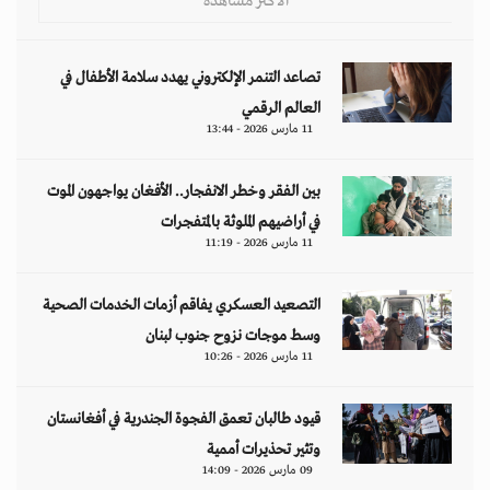
قيود طالبان تعمق الفجوة الجندرية في أفغانستان
وتثير تحذيرات أممية
09 مارس 2026 - 14:09
مقالات
هل تتحمل النساء انتظارَ 286 عاماً؟
د. آمال موسى
إيران.. لغز «العطش والعتمة» في بلاد الغاز
وليد خدوري
فنزويلا: واقع صريح.. بلا ذرائع أو أعذار