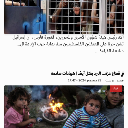
أكد رئيس هيئة شؤون الأسرى والمحررين، قدورة فارس، أن إسرائيل
تشن حربًا على المعتقلين الفلسطينيين منذ بداية حرب الإبادة ال...
متابعة القراءة ...
في قطاع غزة... البرد يقتل أيضًا | شهادات صادمة
جسور بوست
31 ديسمبر 2024 - 17:47
أخبار