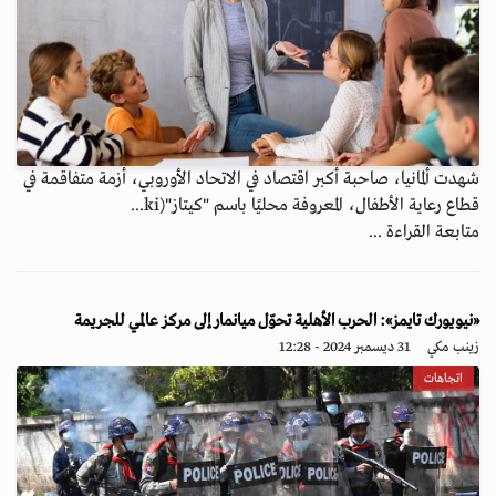
شهدت ألمانيا، صاحبة أكبر اقتصاد في الاتحاد الأوروبي، أزمة متفاقمة في
قطاع رعاية الأطفال، المعروفة محليًا باسم "كيتاز"(ki...
متابعة القراءة ...
«نيويورك تايمز»: الحرب الأهلية تحوّل ميانمار إلى مركز عالمي للجريمة
زينب مكي
31 ديسمبر 2024 - 12:28
اتجاهات