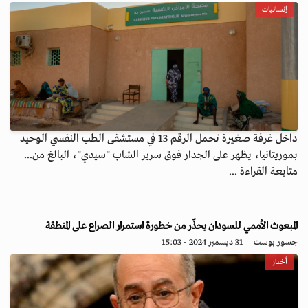
إنسانيات
داخل غرفة صغيرة تحمل الرقم 13 في مستشفى الطب النفسي الوحيد
بموريتانيا، يظهر على الجدار فوق سرير الشاب "سيدي"، البالغ من...
متابعة القراءة ...
المبعوث الأممي للسودان يحذّر من خطورة استمرار الصراع على المنطقة
جسور بوست
31 ديسمبر 2024 - 15:03
أخبار