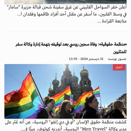
أعلن خفر السواحل الفلبيني عن غرق سفينة شحن قبالة جزيرة "سامار"
في وسط الفلبين، ما أسفر عن مقتل أحد أفراد طاقمها وفقدان ا...
متابعة القراءة ...
«منظمة حقوقية»: وفاة سجين روسي بعد توقيفه بتهمة إدارة وكالة سفر
للمثليين
جسور بوست
31 ديسمبر 2024 - 13:55
أخبار
كشفت منظمة حقوق الإنسان "أو.في.دي.إنفو" الروسية، عن أنه عُثر على
مدير وكالة "Men Travel" الروسية، أندريه كوتوف، ميتًا في...