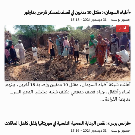
«أطباء السودان»: مقتل 10 مدنيين في قصف لمعسكر نازحين بدارفور
جسور بوست
31 ديسمبر 2024 - 15:18
أخبار
أعلنت شبكة أطباء السودان، مقتل 10 مدنيين وإصابة 18 آخرين، بينهم
نساء وأطفال، جراء قصف مدفعي مكثف شنته ميليشيا الدعم السر...
متابعة القراءة ...
«فرانس برس»: نقص الرعاية الصحية النفسية في موريتانيا يثقل كاهل العائلات
جسور بوست
31 ديسمبر 2024 - 15:16