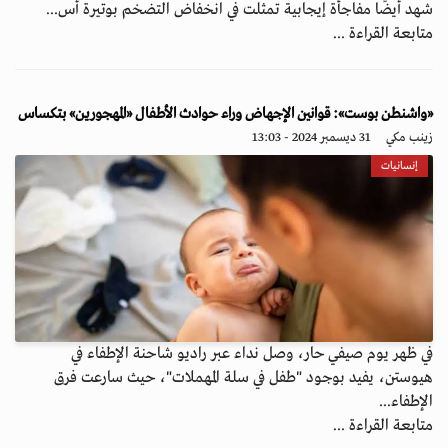
شهد أيضًا مفاجأة إيجابية تمثلت في انخفاض التضخم بوتيرة أس...
متابعة القراءة ...
«واشنطن بوست»: قوانين الإجهاض وراء حوادث الأطفال «المهجورين» بتكساس
زينب مكي
31 ديسمبر 2024 - 13:03
إنسانيات
في ظهر يوم صيفي حار، وصل نداء عبر راديو شاحنة الإطفاء في
هيوستن، يفيد بوجود "طفل في سلة المهملات"، حيث سارعت فرق
الإطفاء...
متابعة القراءة ...