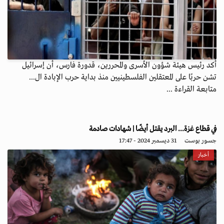
أكد رئيس هيئة شؤون الأسرى والمحررين، قدورة فارس، أن إسرائيل
تشن حربًا على المعتقلين الفلسطينيين منذ بداية حرب الإبادة ال...
متابعة القراءة ...
في قطاع غزة... البرد يقتل أيضًا | شهادات صادمة
جسور بوست
31 ديسمبر 2024 - 17:47
أخبار