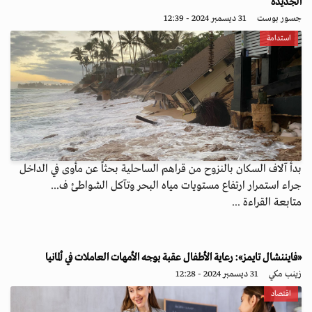
الجديدة
جسور بوست
31 ديسمبر 2024 - 12:39
استدامة
بدأ آلاف السكان بالنزوح من قراهم الساحلية بحثاً عن مأوى في الداخل
جراء استمرار ارتفاع مستويات مياه البحر وتآكل الشواطئ ف...
متابعة القراءة ...
«فايننشال تايمز»: رعاية الأطفال عقبة بوجه الأمهات العاملات في ألمانيا
زينب مكي
31 ديسمبر 2024 - 12:28
اقتصاد