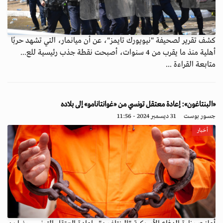
كشف تقرير لصحيفة "نيويورك تايمز"، عن أن ميانمار، التي تشهد حربًا
أهلية منذ ما يقرب من 4 سنوات، أصبحت نقطة جذب رئيسية للع...
متابعة القراءة ...
«البنتاغون»: إعادة معتقل تونسي من «غوانتانامو» إلى بلاده
جسور بوست
31 ديسمبر 2024 - 11:56
أخبار