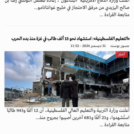
أعلنت وزارة الدفاع الأمريكية "البنتاغون"، إعادة المعتقل التونسي رضا بن
صالح اليزيدي من مرفق الاحتجاز في خليج غوانتانامو...
متابعة القراءة ...
«التعليم الفلسطينية»: استشهاد نحو 13 ألف طالب في غزة منذ بدء الحرب
جسور بوست
31 ديسمبر 2024 - 11:52
أخبار
أعلنت وزارة التربية والتعليم العالي الفلسطينية، أن 12 ألفًا و943 طالبًا
استُشهدوا، و21 ألفًا و681 آخرين أصيبوا بجروح منذ...
متابعة القراءة ...