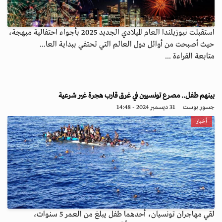
استقبلت نيوزيلندا العام الميلادي الجديد 2025 بأجواء احتفالية مبهجة،
حيث أصبحت من أوائل دول العالم التي تحتفي ببداية العا...
متابعة القراءة ...
بينهم طفل.. مصرع تونسيين في غرق قارب هجرة غير شرعية
جسور بوست
31 ديسمبر 2024 - 14:48
أخبار
لقي مهاجران تونسيان، أحدهما طفل يبلغ من العمر 5 سنوات،