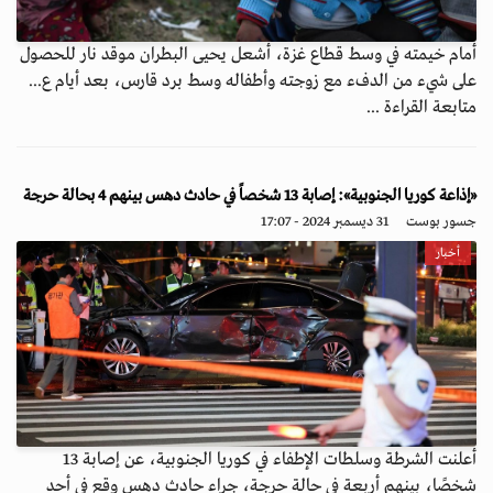
أمام خيمته في وسط قطاع غزة، أشعل يحيى البطران موقد نار للحصول
على شيء من الدفء مع زوجته وأطفاله وسط برد قارس، بعد أيام ع...
متابعة القراءة ...
«إذاعة كوريا الجنوبية»: إصابة 13 شخصاً في حادث دهس بينهم 4 بحالة حرجة
جسور بوست
31 ديسمبر 2024 - 17:07
أخبار
أعلنت الشرطة وسلطات الإطفاء في كوريا الجنوبية، عن إصابة 13
شخصًا، بينهم أربعة في حالة حرجة، جراء حادث دهس وقع في أحد