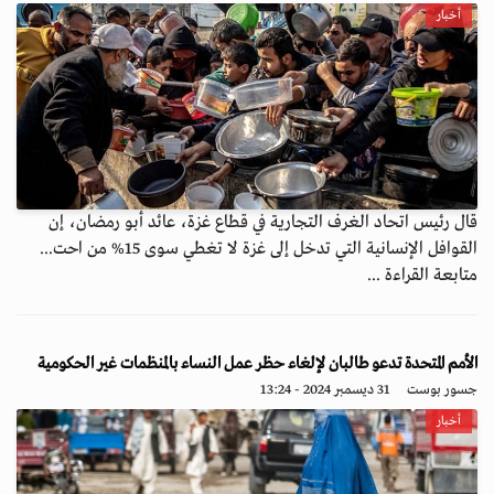
أخبار
قال رئيس اتحاد الغرف التجارية في قطاع غزة، عائد أبو رمضان، إن
القوافل الإنسانية التي تدخل إلى غزة لا تغطي سوى 15% من احت...
متابعة القراءة ...
الأمم المتحدة تدعو طالبان لإلغاء حظر عمل النساء بالمنظمات غير الحكومية
جسور بوست
31 ديسمبر 2024 - 13:24
أخبار