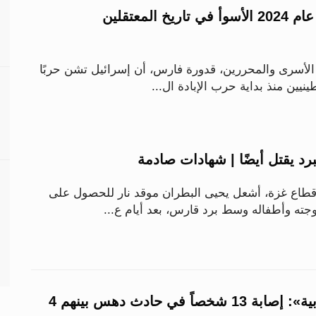
«شؤون الأسرى»: عام 2024 الأسوأ في تاريخ المعتقلين
لأسرى والمحررين، قدورة فارس، أن إسرائيل تشن حربًا
نيين منذ بداية حرب الإبادة ال...
رد يقتل أيضًا | شهادات صادمة
طاع غزة، أشعل يحيى البطران موقد نار للحصول على
ه وأطفاله وسط برد قارس، بعد أيام ع...
«إذاعة كوريا الجنوبية»: إصابة 13 شخصاً في حادث دهس بينهم 4