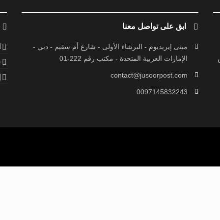
ابق على تواصل معنا
ا
مبنى إيريديوم - البرشاء الأولى - شارع أم سقيم - دبي -
الإمارات العربية المتحدة - مكتب رقم 222-01
ف
contact@jusoorpost.com
إ
0097145832243