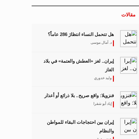
مقالات
هل تتحمل النساء انتظارَ 286 عاماً؟
د. آمال موسى
إيران.. لغز «العطش والعتمة» في بلاد
الغاز
وليد خدوري
فنزويلا: واقع صريح.. بلا ذرائع أو أعذار
إياد أبو شقرا
إيران بين احتجاجات البقاء للمواطن
والنظام