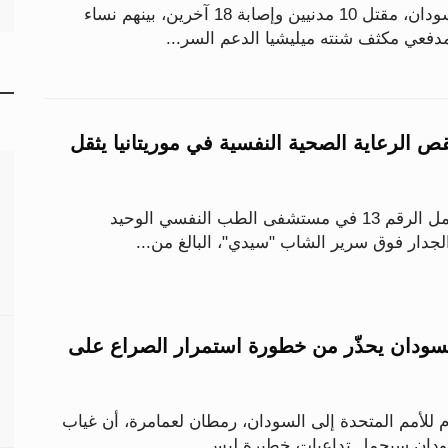
أعلنت شبكة أطباء السودان، مقتل 10 مدنيين وإصابة 18 آخرين، بينهم نساء
فعي مكثف شنته ميليشيا الدعم السر...
الرعاية الصحية النفسية في موريتانيا يثقل
داخل غرفة صغيرة تحمل الرقم 13 في مستشفى الطب النفسي الوحيد
الجدار فوق سرير الشاب "سيدي"، البالغ من...
لسودان يحذّر من خطورة استمرار الصراع على
م للأمم المتحدة إلى السودان، رمطان لعمامرة، أن غياب
دان سيحمل تداعيات خطيرة ليس...