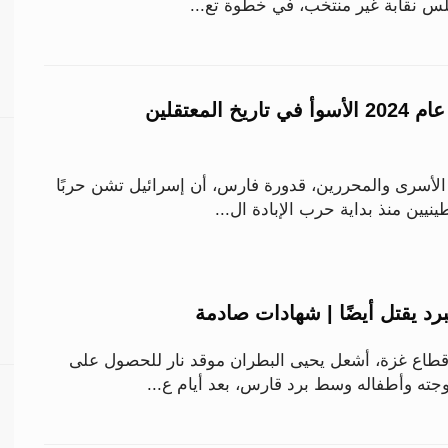
س نقابة غير منتخب، في خطوة تع...
«شؤون الأسرى»: عام 2024 الأسوأ في تاريخ المعتقلين
لأسرى والمحررين، قدورة فارس، أن إسرائيل تشن حربًا
نيين منذ بداية حرب الإبادة ال...
رد يقتل أيضًا | شهادات صادمة
طاع غزة، أشعل يحيى البطران موقد نار للحصول على
ه وأطفاله وسط برد قارس، بعد أيام ع...