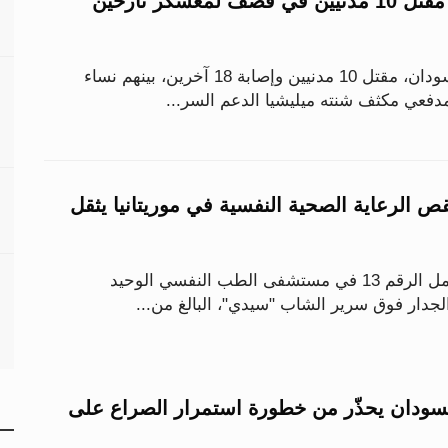
«أطباء السودان»: مقتل 10 مدنيين في قصف لمعسكر نازحين
أعلنت شبكة أطباء السودان، مقتل 10 مدنيين وإصابة 18 آخرين، بينهم نساء
فعي مكثف شنته ميليشيا الدعم السر...
الرعاية الصحية النفسية في موريتانيا يثقل
داخل غرفة صغيرة تحمل الرقم 13 في مستشفى الطب النفسي الوحيد
الجدار فوق سرير الشاب "سيدي"، البالغ من...
لسودان يحذّر من خطورة استمرار الصراع على