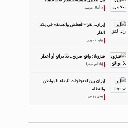
د. آمال موسى
إيران.. لغز «العطش والعتمة» في بلاد
الغاز
وليد خدوري
فنزويلا: واقع صريح.. بلا ذرائع أو أعذار
إياد أبو شقرا
إيران بين احتجاجات البقاء للمواطن
والنظام
هدى رؤوف