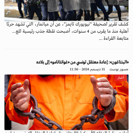
كشف تقرير لصحيفة "نيويورك تايمز"، عن أن ميانمار، التي تشهد حربًا
أهلية منذ ما يقرب من 4 سنوات، أصبحت نقطة جذب رئيسية للع...
متابعة القراءة ...
«البنتاغون»: إعادة معتقل تونسي من «غوانتانامو» إلى بلاده
جسور بوست
31 ديسمبر 2024 - 11:56
أخبار