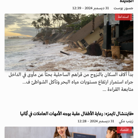
الجديدة
جسور بوست
31 ديسمبر 2024 - 12:39
استدامة
بدأ آلاف السكان بالنزوح من قراهم الساحلية بحثاً عن مأوى في الداخل
جراء استمرار ارتفاع مستويات مياه البحر وتآكل الشواطئ ف...
متابعة القراءة ...
«فايننشال تايمز»: رعاية الأطفال عقبة بوجه الأمهات العاملات في ألمانيا
زينب مكي
31 ديسمبر 2024 - 12:28
اقتصاد