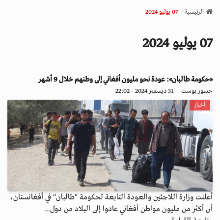
v
الرئيسية
07 يوليو 2024
i
g
07 يوليو 2024
a
t
i
o
«حكومة طالبان»: عودة نحو مليون أفغاني إلى وطنهم خلال 9 أشهر
n
جسور بوست
31 ديسمبر 2024 - 22:02
أخبار
أعلنت وزارة اللاجئين والعودة التابعة لحكومة "طالبان" في أفغانستان،
أن أكثر من مليون مواطن أفغاني عادوا إلى البلاد من دول...