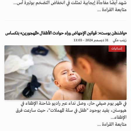
شهد أيضًا مفاجأة إيجابية تمثلت في انخفاض التضخم بوتيرة أس...
متابعة القراءة ...
«واشنطن بوست»: قوانين الإجهاض وراء حوادث الأطفال «المهجورين» بتكساس
زينب مكي
31 ديسمبر 2024 - 13:03
إنسانيات
في ظهر يوم صيفي حار، وصل نداء عبر راديو شاحنة الإطفاء في
هيوستن، يفيد بوجود "طفل في سلة المهملات"، حيث سارعت فرق
الإطفاء...
متابعة القراءة ...