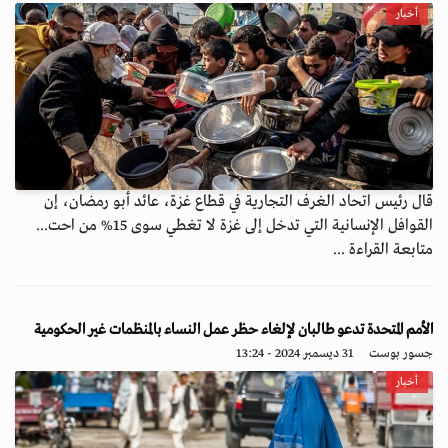
أخبار
قال رئيس اتحاد الغرف التجارية في قطاع غزة، عائد أبو رمضان، إن
القوافل الإنسانية التي تدخل إلى غزة لا تغطي سوى 15% من احت...
متابعة القراءة ...
الأمم المتحدة تدعو طالبان لإلغاء حظر عمل النساء بالمنظمات غير الحكومية
جسور بوست
31 ديسمبر 2024 - 13:24
أخبار