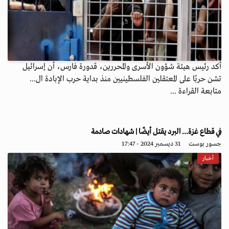
أكد رئيس هيئة شؤون الأسرى والمحررين، قدورة فارس، أن إسرائيل
تشن حربًا على المعتقلين الفلسطينيين منذ بداية حرب الإبادة ال...
متابعة القراءة ...
في قطاع غزة... البرد يقتل أيضًا | شهادات صادمة
جسور بوست
31 ديسمبر 2024 - 17:47
أخبار