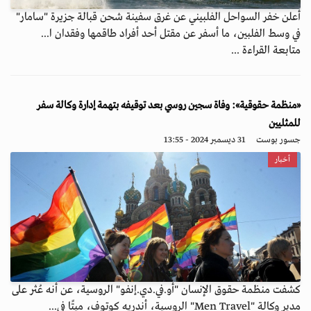
أعلن خفر السواحل الفلبيني عن غرق سفينة شحن قبالة جزيرة "سامار"
في وسط الفلبين، ما أسفر عن مقتل أحد أفراد طاقمها وفقدان ا...
متابعة القراءة ...
«منظمة حقوقية»: وفاة سجين روسي بعد توقيفه بتهمة إدارة وكالة سفر
للمثليين
جسور بوست
31 ديسمبر 2024 - 13:55
أخبار
كشفت منظمة حقوق الإنسان "أو.في.دي.إنفو" الروسية، عن أنه عُثر على
مدير وكالة "Men Travel" الروسية، أندريه كوتوف، ميتًا في...