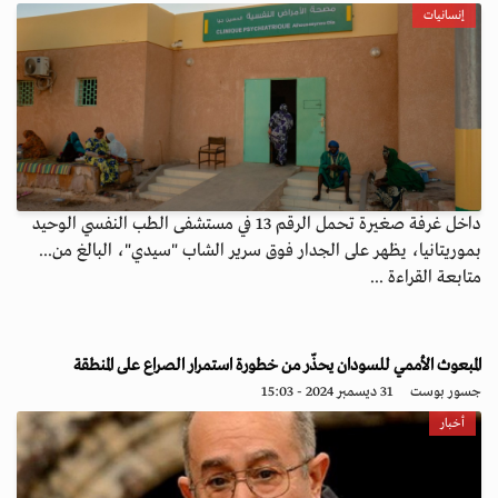
إنسانيات
داخل غرفة صغيرة تحمل الرقم 13 في مستشفى الطب النفسي الوحيد
بموريتانيا، يظهر على الجدار فوق سرير الشاب "سيدي"، البالغ من...
متابعة القراءة ...
المبعوث الأممي للسودان يحذّر من خطورة استمرار الصراع على المنطقة
جسور بوست
31 ديسمبر 2024 - 15:03
أخبار