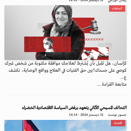
إيمان الوراقي
31 ديسمبر 2024 - 14:16
اتجاهات
كإنسان، هل تقبل بأن يُشترط لعلاجك موافقة مكتوبة من شخص غيرك
كوصي على جسدك؟بين حق الفتيات في العلاج وواقع الوصاية، نكشف
ع...
متابعة القراءة ...
التحالف المسيحي الألماني يتعهد برفض السياسة الاقتصادية الخضراء
جسور بوست
31 ديسمبر 2024 - 14:14
اقتصاد