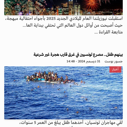
استقبلت نيوزيلندا العام الميلادي الجديد 2025 بأجواء احتفالية مبهجة،
حيث أصبحت من أوائل دول العالم التي تحتفي ببداية العا...
متابعة القراءة ...
بينهم طفل.. مصرع تونسيين في غرق قارب هجرة غير شرعية
جسور بوست
31 ديسمبر 2024 - 14:48
أخبار
لقي مهاجران تونسيان، أحدهما طفل يبلغ من العمر 5 سنوات،