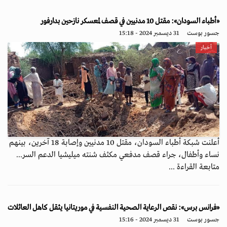
«أطباء السودان»: مقتل 10 مدنيين في قصف لمعسكر نازحين بدارفور
جسور بوست
31 ديسمبر 2024 - 15:18
أخبار
أعلنت شبكة أطباء السودان، مقتل 10 مدنيين وإصابة 18 آخرين، بينهم
نساء وأطفال، جراء قصف مدفعي مكثف شنته ميليشيا الدعم السر...
متابعة القراءة ...
«فرانس برس»: نقص الرعاية الصحية النفسية في موريتانيا يثقل كاهل العائلات
جسور بوست
31 ديسمبر 2024 - 15:16