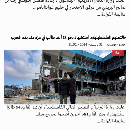
أعلنت وزارة الدفاع الأمريكية "البنتاغون"، إعادة المعتقل التونسي رضا بن
صالح اليزيدي من مرفق الاحتجاز في خليج غوانتانامو...
متابعة القراءة ...
«التعليم الفلسطينية»: استشهاد نحو 13 ألف طالب في غزة منذ بدء الحرب
جسور بوست
31 ديسمبر 2024 - 11:52
أخبار
أعلنت وزارة التربية والتعليم العالي الفلسطينية، أن 12 ألفًا و943 طالبًا
استُشهدوا، و21 ألفًا و681 آخرين أصيبوا بجروح منذ...
متابعة القراءة ...