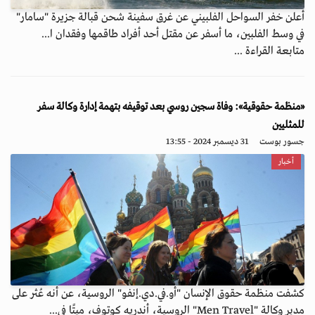
أعلن خفر السواحل الفلبيني عن غرق سفينة شحن قبالة جزيرة "سامار"
في وسط الفلبين، ما أسفر عن مقتل أحد أفراد طاقمها وفقدان ا...
متابعة القراءة ...
«منظمة حقوقية»: وفاة سجين روسي بعد توقيفه بتهمة إدارة وكالة سفر
للمثليين
جسور بوست
31 ديسمبر 2024 - 13:55
أخبار
كشفت منظمة حقوق الإنسان "أو.في.دي.إنفو" الروسية، عن أنه عُثر على
مدير وكالة "Men Travel" الروسية، أندريه كوتوف، ميتًا في...