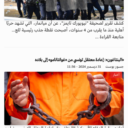
كشف تقرير لصحيفة "نيويورك تايمز"، عن أن ميانمار، التي تشهد حربًا
أهلية منذ ما يقرب من 4 سنوات، أصبحت نقطة جذب رئيسية للع...
متابعة القراءة ...
«البنتاغون»: إعادة معتقل تونسي من «غوانتانامو» إلى بلاده
جسور بوست
31 ديسمبر 2024 - 11:56
أخبار