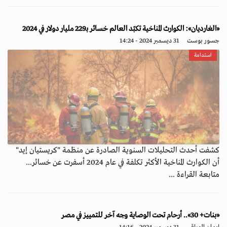
«الغارديان»: الكوارث المناخية تكبّد العالم خسائر بـ229 مليار دولار في 2024
جسور بوست
31 ديسمبر 2024 - 14:24
استدامة
كشفت أحدث التحليلات السنوية الصادرة عن منظمة "كريستيان إيد"
أن الكوارث المناخية الأكثر تكلفة في عام 2024 أسفرت عن خسائر...
متابعة القراءة ...
«بنات+ 30».. أرحام تحت الوصاية وجه آخر للتمييز في مصر