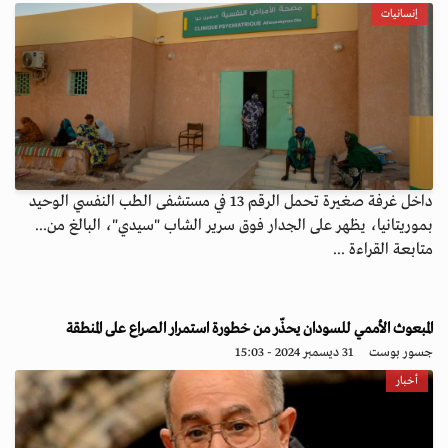
إنسانيات
داخل غرفة صغيرة تحمل الرقم 13 في مستشفى الطب النفسي الوحيد
بموريتانيا، يظهر على الجدار فوق سرير الشاب "سيدي"، البالغ من...
متابعة القراءة ...
المبعوث الأممي للسودان يحذّر من خطورة استمرار الصراع على المنطقة
جسور بوست
31 ديسمبر 2024 - 15:03
أخبار