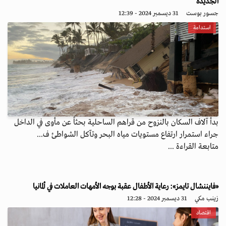
الجديدة
جسور بوست
31 ديسمبر 2024 - 12:39
استدامة
بدأ آلاف السكان بالنزوح من قراهم الساحلية بحثاً عن مأوى في الداخل
جراء استمرار ارتفاع مستويات مياه البحر وتآكل الشواطئ ف...
متابعة القراءة ...
«فايننشال تايمز»: رعاية الأطفال عقبة بوجه الأمهات العاملات في ألمانيا
زينب مكي
31 ديسمبر 2024 - 12:28
اقتصاد