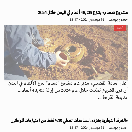
مشروع «مسام» ينتزع 48,705 ألغام في اليمن خلال 2024
جسور بوست
31 ديسمبر 2024 - 13:47
أخبار
أعلن أسامة القصيبي، مدير عام مشروع "مسام" لنزع الألغام في اليمن
أن فرق المشروع تمكنت خلال عام 2024 من إزالة 48,705 ألغام...
متابعة القراءة ...
«الغرف التجارية بغزة»: المساعدات تغطي 15% فقط من احتياجات المواطنين
جسور بوست
31 ديسمبر 2024 - 13:37