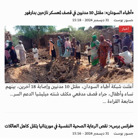
«أطباء السودان»: مقتل 10 مدنيين في قصف لمعسكر نازحين بدارفور
جسور بوست
31 ديسمبر 2024 - 15:18
أخبار
أعلنت شبكة أطباء السودان، مقتل 10 مدنيين وإصابة 18 آخرين، بينهم
نساء وأطفال، جراء قصف مدفعي مكثف شنته ميليشيا الدعم السر...
متابعة القراءة ...
«فرانس برس»: نقص الرعاية الصحية النفسية في موريتانيا يثقل كاهل العائلات
جسور بوست
31 ديسمبر 2024 - 15:16