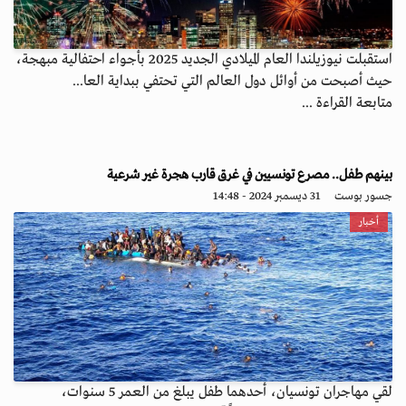
استقبلت نيوزيلندا العام الميلادي الجديد 2025 بأجواء احتفالية مبهجة،
حيث أصبحت من أوائل دول العالم التي تحتفي ببداية العا...
متابعة القراءة ...
بينهم طفل.. مصرع تونسيين في غرق قارب هجرة غير شرعية
جسور بوست
31 ديسمبر 2024 - 14:48
أخبار
لقي مهاجران تونسيان، أحدهما طفل يبلغ من العمر 5 سنوات،