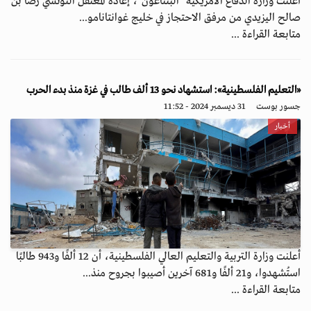
أعلنت وزارة الدفاع الأمريكية "البنتاغون"، إعادة المعتقل التونسي رضا بن
صالح اليزيدي من مرفق الاحتجاز في خليج غوانتانامو...
متابعة القراءة ...
«التعليم الفلسطينية»: استشهاد نحو 13 ألف طالب في غزة منذ بدء الحرب
جسور بوست
31 ديسمبر 2024 - 11:52
أخبار
أعلنت وزارة التربية والتعليم العالي الفلسطينية، أن 12 ألفًا و943 طالبًا
استُشهدوا، و21 ألفًا و681 آخرين أصيبوا بجروح منذ...
متابعة القراءة ...