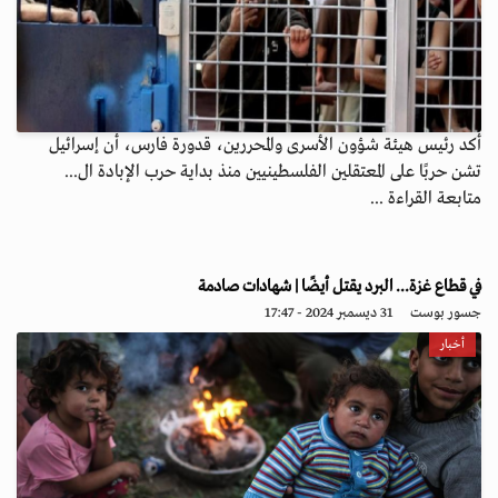
أكد رئيس هيئة شؤون الأسرى والمحررين، قدورة فارس، أن إسرائيل
تشن حربًا على المعتقلين الفلسطينيين منذ بداية حرب الإبادة ال...
متابعة القراءة ...
في قطاع غزة... البرد يقتل أيضًا | شهادات صادمة
جسور بوست
31 ديسمبر 2024 - 17:47
أخبار