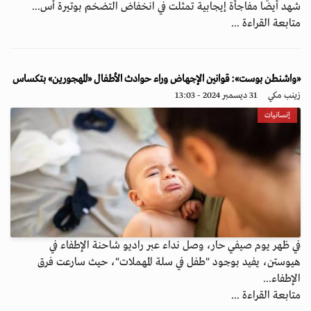
شهد أيضًا مفاجأة إيجابية تمثلت في انخفاض التضخم بوتيرة أس...
متابعة القراءة ...
«واشنطن بوست»: قوانين الإجهاض وراء حوادث الأطفال «المهجورين» بتكساس
زينب مكي
31 ديسمبر 2024 - 13:03
إنسانيات
في ظهر يوم صيفي حار، وصل نداء عبر راديو شاحنة الإطفاء في
هيوستن، يفيد بوجود "طفل في سلة المهملات"، حيث سارعت فرق
الإطفاء...
متابعة القراءة ...