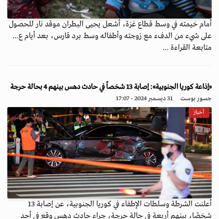
أمام خيمته في وسط قطاع غزة، أشعل يحيى البطران موقد نار للحصول
على شيء من الدفء مع زوجته وأطفاله وسط برد قارس، بعد أيام ع...
متابعة القراءة ...
«إذاعة كوريا الجنوبية»: إصابة 13 شخصاً في حادث دهس بينهم 4 بحالة حرجة
جسور بوست
31 ديسمبر 2024 - 17:07
أخبار
أعلنت الشرطة وسلطات الإطفاء في كوريا الجنوبية، عن إصابة 13
شخصًا، بينهم أربعة في حالة حرجة، جراء حادث دهس وقع في أحد