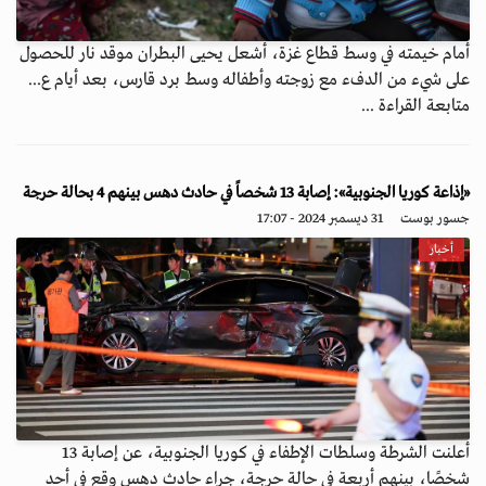
أمام خيمته في وسط قطاع غزة، أشعل يحيى البطران موقد نار للحصول
على شيء من الدفء مع زوجته وأطفاله وسط برد قارس، بعد أيام ع...
متابعة القراءة ...
«إذاعة كوريا الجنوبية»: إصابة 13 شخصاً في حادث دهس بينهم 4 بحالة حرجة
جسور بوست
31 ديسمبر 2024 - 17:07
أخبار
أعلنت الشرطة وسلطات الإطفاء في كوريا الجنوبية، عن إصابة 13
شخصًا، بينهم أربعة في حالة حرجة، جراء حادث دهس وقع في أحد