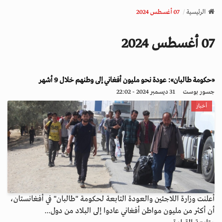
v
الرئيسية
07 أغسطس 2024
i
g
07 أغسطس 2024
a
t
i
o
«حكومة طالبان»: عودة نحو مليون أفغاني إلى وطنهم خلال 9 أشهر
n
جسور بوست
31 ديسمبر 2024 - 22:02
أخبار
أعلنت وزارة اللاجئين والعودة التابعة لحكومة "طالبان" في أفغانستان،
أن أكثر من مليون مواطن أفغاني عادوا إلى البلاد من دول...