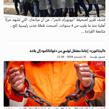
كشف تقرير لصحيفة "نيويورك تايمز"، عن أن ميانمار، التي تشهد حربًا
أهلية منذ ما يقرب من 4 سنوات، أصبحت نقطة جذب رئيسية للع...
متابعة القراءة ...
«البنتاغون»: إعادة معتقل تونسي من «غوانتانامو» إلى بلاده
جسور بوست
31 ديسمبر 2024 - 11:56
أخبار