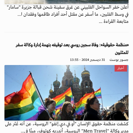
أعلن خفر السواحل الفلبيني عن غرق سفينة شحن قبالة جزيرة "سامار"
في وسط الفلبين، ما أسفر عن مقتل أحد أفراد طاقمها وفقدان ا...
متابعة القراءة ...
«منظمة حقوقية»: وفاة سجين روسي بعد توقيفه بتهمة إدارة وكالة سفر
للمثليين
جسور بوست
31 ديسمبر 2024 - 13:55
أخبار
كشفت منظمة حقوق الإنسان "أو.في.دي.إنفو" الروسية، عن أنه عُثر على
مدير وكالة "Men Travel" الروسية، أندريه كوتوف، ميتًا في...