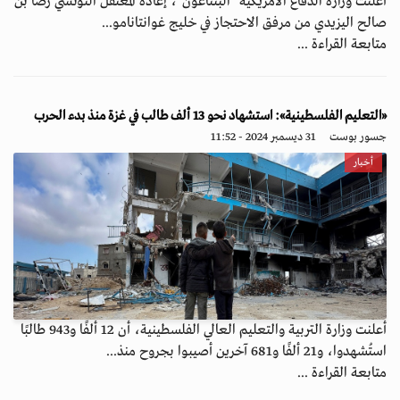
أعلنت وزارة الدفاع الأمريكية "البنتاغون"، إعادة المعتقل التونسي رضا بن
صالح اليزيدي من مرفق الاحتجاز في خليج غوانتانامو...
متابعة القراءة ...
«التعليم الفلسطينية»: استشهاد نحو 13 ألف طالب في غزة منذ بدء الحرب
جسور بوست
31 ديسمبر 2024 - 11:52
أخبار
أعلنت وزارة التربية والتعليم العالي الفلسطينية، أن 12 ألفًا و943 طالبًا
استُشهدوا، و21 ألفًا و681 آخرين أصيبوا بجروح منذ...
متابعة القراءة ...