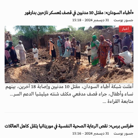
«أطباء السودان»: مقتل 10 مدنيين في قصف لمعسكر نازحين بدارفور
جسور بوست
31 ديسمبر 2024 - 15:18
أخبار
أعلنت شبكة أطباء السودان، مقتل 10 مدنيين وإصابة 18 آخرين، بينهم
نساء وأطفال، جراء قصف مدفعي مكثف شنته ميليشيا الدعم السر...
متابعة القراءة ...
«فرانس برس»: نقص الرعاية الصحية النفسية في موريتانيا يثقل كاهل العائلات
جسور بوست
31 ديسمبر 2024 - 15:16