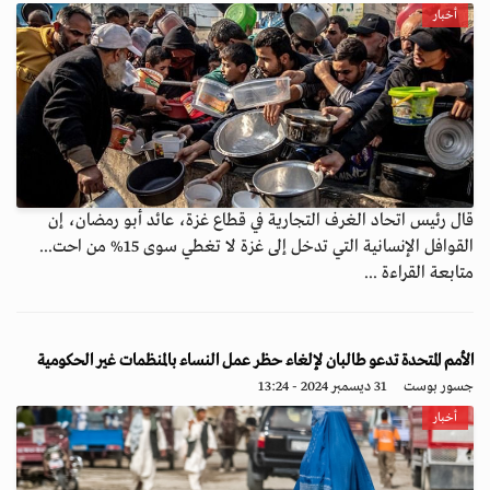
أخبار
قال رئيس اتحاد الغرف التجارية في قطاع غزة، عائد أبو رمضان، إن
القوافل الإنسانية التي تدخل إلى غزة لا تغطي سوى 15% من احت...
متابعة القراءة ...
الأمم المتحدة تدعو طالبان لإلغاء حظر عمل النساء بالمنظمات غير الحكومية
جسور بوست
31 ديسمبر 2024 - 13:24
أخبار