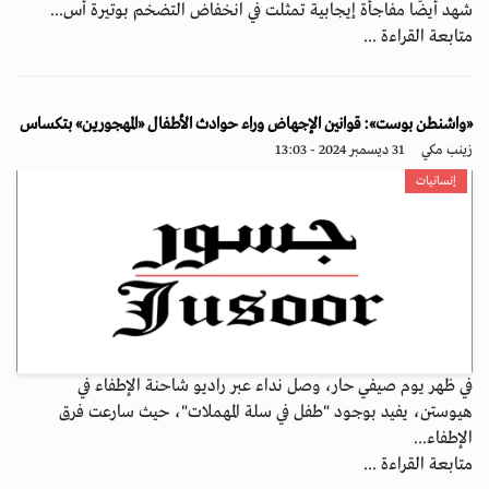
شهد أيضًا مفاجأة إيجابية تمثلت في انخفاض التضخم بوتيرة أس...
متابعة القراءة ...
«واشنطن بوست»: قوانين الإجهاض وراء حوادث الأطفال «المهجورين» بتكساس
زينب مكي
31 ديسمبر 2024 - 13:03
إنسانيات
في ظهر يوم صيفي حار، وصل نداء عبر راديو شاحنة الإطفاء في
هيوستن، يفيد بوجود "طفل في سلة المهملات"، حيث سارعت فرق
الإطفاء...
متابعة القراءة ...