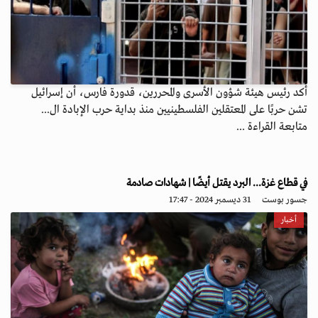
أكد رئيس هيئة شؤون الأسرى والمحررين، قدورة فارس، أن إسرائيل
تشن حربًا على المعتقلين الفلسطينيين منذ بداية حرب الإبادة ال...
متابعة القراءة ...
في قطاع غزة... البرد يقتل أيضًا | شهادات صادمة
جسور بوست
31 ديسمبر 2024 - 17:47
أخبار