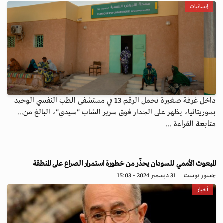
إنسانيات
داخل غرفة صغيرة تحمل الرقم 13 في مستشفى الطب النفسي الوحيد
بموريتانيا، يظهر على الجدار فوق سرير الشاب "سيدي"، البالغ من...
متابعة القراءة ...
المبعوث الأممي للسودان يحذّر من خطورة استمرار الصراع على المنطقة
جسور بوست
31 ديسمبر 2024 - 15:03
أخبار