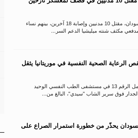
«أطباء السودان»: مقتل 10 مدنيين في قصف لمعسكر نازحين
أعلنت شبكة أطباء السودان، مقتل 10 مدنيين وإصابة 18 آخرين، بينهم نساء
فعي مكثف شنته ميليشيا الدعم السر...
الرعاية الصحية النفسية في موريتانيا يثقل
داخل غرفة صغيرة تحمل الرقم 13 في مستشفى الطب النفسي الوحيد
الجدار فوق سرير الشاب "سيدي"، البالغ من...
لسودان يحذّر من خطورة استمرار الصراع على