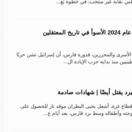
س نقابة غير منتخب، في خطوة تع...
«شؤون الأسرى»: عام 2024 الأسوأ في تاريخ المعتقلين
لأسرى والمحررين، قدورة فارس، أن إسرائيل تشن حربًا
نيين منذ بداية حرب الإبادة ال...
رد يقتل أيضًا | شهادات صادمة
طاع غزة، أشعل يحيى البطران موقد نار للحصول على
ه وأطفاله وسط برد قارس، بعد أيام ع...