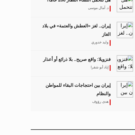
د. آمال موسى
إيران.. لغز «العطش والعتمة» في بلاد
الغاز
وليد خدوري
فنزويلا: واقع صريح.. بلا ذرائع أو أعذار
إياد أبو شقرا
إيران بين احتجاجات البقاء للمواطن
والنظام
هدى رؤوف