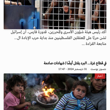
أكد رئيس هيئة شؤون الأسرى والمحررين، قدورة فارس، أن إسرائيل
تشن حربًا على المعتقلين الفلسطينيين منذ بداية حرب الإبادة ال...
متابعة القراءة ...
في قطاع غزة... البرد يقتل أيضًا | شهادات صادمة
جسور بوست
31 ديسمبر 2024 - 17:47
أخبار