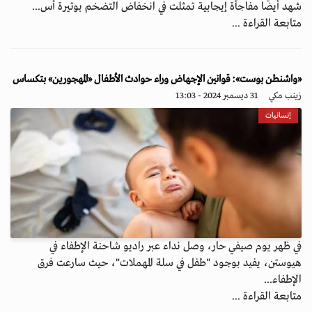
شهد أيضًا مفاجأة إيجابية تمثلت في انخفاض التضخم بوتيرة أس...
متابعة القراءة ...
«واشنطن بوست»: قوانين الإجهاض وراء حوادث الأطفال «المهجورين» بتكساس
زينب مكي
31 ديسمبر 2024 - 13:03
إنسانيات
في ظهر يوم صيفي حار، وصل نداء عبر راديو شاحنة الإطفاء في
هيوستن، يفيد بوجود "طفل في سلة المهملات"، حيث سارعت فرق
الإطفاء...
متابعة القراءة ...