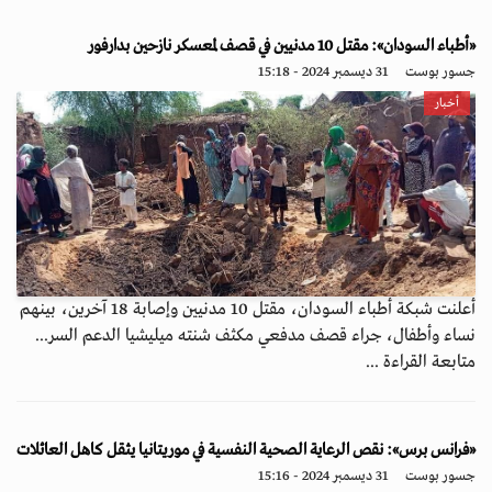
«أطباء السودان»: مقتل 10 مدنيين في قصف لمعسكر نازحين بدارفور
جسور بوست
31 ديسمبر 2024 - 15:18
أخبار
أعلنت شبكة أطباء السودان، مقتل 10 مدنيين وإصابة 18 آخرين، بينهم
نساء وأطفال، جراء قصف مدفعي مكثف شنته ميليشيا الدعم السر...
متابعة القراءة ...
«فرانس برس»: نقص الرعاية الصحية النفسية في موريتانيا يثقل كاهل العائلات
جسور بوست
31 ديسمبر 2024 - 15:16