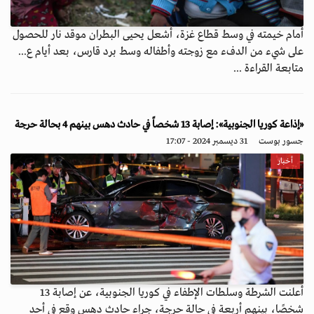
أمام خيمته في وسط قطاع غزة، أشعل يحيى البطران موقد نار للحصول
على شيء من الدفء مع زوجته وأطفاله وسط برد قارس، بعد أيام ع...
متابعة القراءة ...
«إذاعة كوريا الجنوبية»: إصابة 13 شخصاً في حادث دهس بينهم 4 بحالة حرجة
جسور بوست
31 ديسمبر 2024 - 17:07
أخبار
أعلنت الشرطة وسلطات الإطفاء في كوريا الجنوبية، عن إصابة 13
شخصًا، بينهم أربعة في حالة حرجة، جراء حادث دهس وقع في أحد