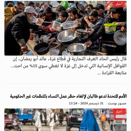
أخبار
قال رئيس اتحاد الغرف التجارية في قطاع غزة، عائد أبو رمضان، إن
القوافل الإنسانية التي تدخل إلى غزة لا تغطي سوى 15% من احت...
متابعة القراءة ...
الأمم المتحدة تدعو طالبان لإلغاء حظر عمل النساء بالمنظمات غير الحكومية
جسور بوست
31 ديسمبر 2024 - 13:24
أخبار