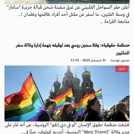
أعلن خفر السواحل الفلبيني عن غرق سفينة شحن قبالة جزيرة "سامار"
في وسط الفلبين، ما أسفر عن مقتل أحد أفراد طاقمها وفقدان ا...
متابعة القراءة ...
«منظمة حقوقية»: وفاة سجين روسي بعد توقيفه بتهمة إدارة وكالة سفر
للمثليين
جسور بوست
31 ديسمبر 2024 - 13:55
أخبار
كشفت منظمة حقوق الإنسان "أو.في.دي.إنفو" الروسية، عن أنه عُثر على
مدير وكالة "Men Travel" الروسية، أندريه كوتوف، ميتًا في...