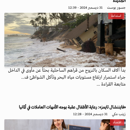
الجديدة
جسور بوست
31 ديسمبر 2024 - 12:39
استدامة
بدأ آلاف السكان بالنزوح من قراهم الساحلية بحثاً عن مأوى في الداخل
جراء استمرار ارتفاع مستويات مياه البحر وتآكل الشواطئ ف...
متابعة القراءة ...
«فايننشال تايمز»: رعاية الأطفال عقبة بوجه الأمهات العاملات في ألمانيا
زينب مكي
31 ديسمبر 2024 - 12:28
اقتصاد