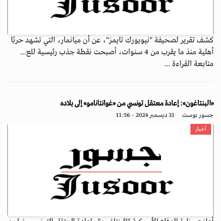
كشف تقرير لصحيفة "نيويورك تايمز"، عن أن ميانمار، التي تشهد حربًا
أهلية منذ ما يقرب من 4 سنوات، أصبحت نقطة جذب رئيسية للع...
متابعة القراءة ...
«البنتاغون»: إعادة معتقل تونسي من «غوانتانامو» إلى بلاده
جسور بوست
31 ديسمبر 2024 - 11:56
أخبار