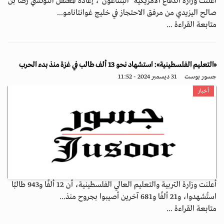
أعلنت وزارة الدفاع الأمريكية "البنتاغون"، إعادة المعتقل التونسي رضا بن
صالح اليزيدي من مرفق الاحتجاز في خليج غوانتانامو...
متابعة القراءة ...
«التعليم الفلسطينية»: استشهاد نحو 13 ألف طالب في غزة منذ بدء الحرب
جسور بوست
31 ديسمبر 2024 - 11:52
أخبار
أعلنت وزارة التربية والتعليم العالي الفلسطينية، أن 12 ألفًا و943 طالبًا
استُشهدوا، و21 ألفًا و681 آخرين أصيبوا بجروح منذ...
متابعة القراءة ...