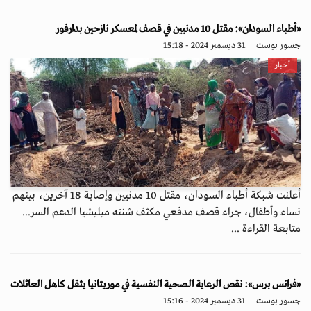
«أطباء السودان»: مقتل 10 مدنيين في قصف لمعسكر نازحين بدارفور
جسور بوست
31 ديسمبر 2024 - 15:18
أخبار
أعلنت شبكة أطباء السودان، مقتل 10 مدنيين وإصابة 18 آخرين، بينهم
نساء وأطفال، جراء قصف مدفعي مكثف شنته ميليشيا الدعم السر...
متابعة القراءة ...
«فرانس برس»: نقص الرعاية الصحية النفسية في موريتانيا يثقل كاهل العائلات
جسور بوست
31 ديسمبر 2024 - 15:16