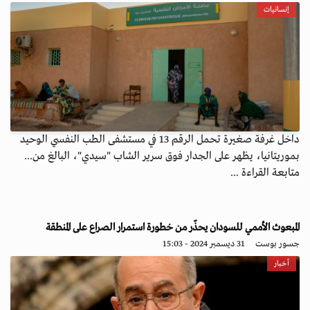
إنسانيات
داخل غرفة صغيرة تحمل الرقم 13 في مستشفى الطب النفسي الوحيد
بموريتانيا، يظهر على الجدار فوق سرير الشاب "سيدي"، البالغ من...
متابعة القراءة ...
المبعوث الأممي للسودان يحذّر من خطورة استمرار الصراع على المنطقة
جسور بوست
31 ديسمبر 2024 - 15:03
أخبار