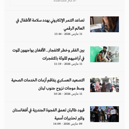
قيود طالبان تعمق الفجوة الجندرية في أفغانستان
وتثير تحذيرات أممية
09 مارس 2026 - 14:09
مقالات
هل تتحمل النساء انتظارَ 286 عاماً؟
د. آمال موسى
إيران.. لغز «العطش والعتمة» في بلاد الغاز
وليد خدوري
فنزويلا: واقع صريح.. بلا ذرائع أو أعذار