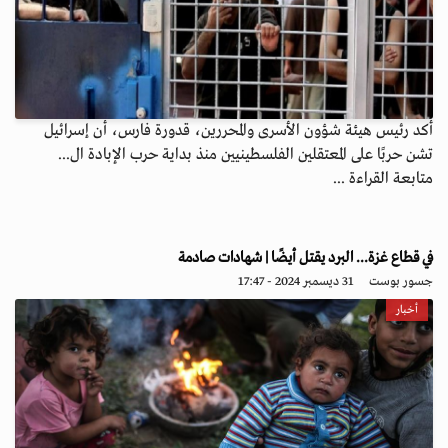
أكد رئيس هيئة شؤون الأسرى والمحررين، قدورة فارس، أن إسرائيل
تشن حربًا على المعتقلين الفلسطينيين منذ بداية حرب الإبادة ال...
متابعة القراءة ...
في قطاع غزة... البرد يقتل أيضًا | شهادات صادمة
جسور بوست
31 ديسمبر 2024 - 17:47
أخبار