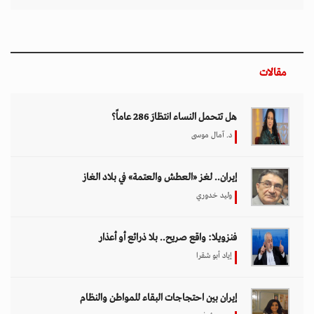
إياد أبو شقرا
إيران بين احتجاجات البقاء للمواطن والنظام
هدى رؤوف
اختيار المحرر
بين حماية الحقوق وتعزيز الأمن الدولي.. نقاشات
معمّقة في مجلس حقوق الإنسان حول مكافحة
الإرهاب
11 مارس 2026 - 09:30
بين الفقر وخطر الانفجار.. الأفغان يواجهون الموت
في أراضيهم الملوثة بالمتفجرات