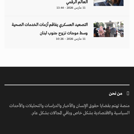
السياسية والاقتصادية بشكل خاص وباقي المجالات بشكل عام.
ابق على تواصل معنا
مبنى إيريديوم - البرشاء الأولى - شارع أم سقيم - دبي - الإمارات العربية المتحدة -
مكتب رقم 222-01
contact@jusoorpost.com
0097145832243
روابط سريعة
الرئيسية
فيديوهات