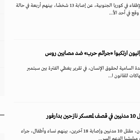
أعلنت الشرطة وسلطات الإطفاء في كوريا الجنوبية، عن إصابة 13 شخصًا، بينهم أربعة في حالة
 في أحد الأ...
رانيون ارتكبوا «جرائم حرب» ضد مصابين روس
دة السامية لحقوق الإنسان، في تقرير يغطي الفترة بين سبتمبر
ارفور
أعلنت شبكة أطباء السودان، مقتل 10 مدنيين وإصابة 18 آخرين، بينهم نساء وأطفال، جراء
ليشيا الدعم السر...