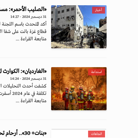
«الصليب الأحمر»: مست
أخبار
31 ديسمبر 2024 - 14:27
أكد المتحدث باسم اللجنة
قطاع غزة باتت على شفا الان
متابعة القراءة ...
«الغارديان»: الكوارث المناخية تكبّ
استدامة
31 ديسمبر 2024 - 14:24
كشفت أحدث التحليلات السن
تكلفة في عام 2024 أسفرت عن خسائر...
متابعة القراءة ...
«بنات+ 30».. أرحام تحت الوصاية وجه آخر للتمييز في مصر
اتجاهات