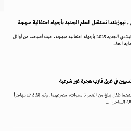
.. نيوزيلندا تستقبل العام الجديد بأجواء احتفالية مبهجة
استقبلت نيوزيلندا العام الميلادي الجديد 2025 بأجواء احتفالية مبهجة، حيث أصبحت من أوائل
ية العا...
سيين في غرق قارب هجرة غير شرعية
لقي مهاجران تونسيان، أحدهما طفل يبلغ من العمر 5 سنوات، مصرعهما، وتم إنقاذ 17 مهاجراً
ة الساحل ا...