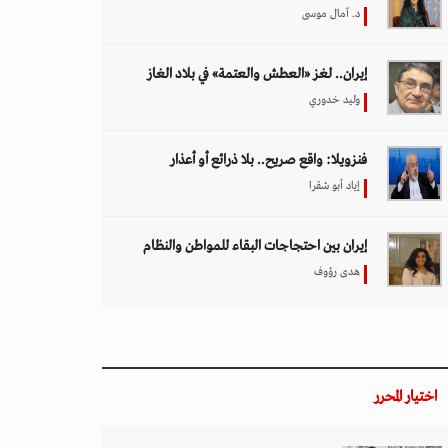
د. آمال موسى
إيران.. لغز «العطش والعتمة» في بلاد الغاز
وليد خدوري
فنزويلا: واقع صريح.. بلا ذرائع أو أعذار
إياد أبو شقرا
إيران بين احتجاجات البقاء للمواطن والنظام
هدى رؤوف
اختيار المحرر