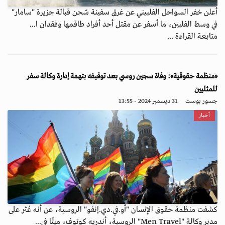
أعلن خفر السواحل الفلبيني عن غرق سفينة شحن قبالة جزيرة "سامار"
في وسط الفلبين، ما أسفر عن مقتل أحد أفراد طاقمها وفقدان ا...
متابعة القراءة ...
«منظمة حقوقية»: وفاة سجين روسي بعد توقيفه بتهمة إدارة وكالة سفر
للمثليين
جسور بوست
31 ديسمبر 2024 - 13:55
أخبار
كشفت منظمة حقوق الإنسان "أو.في.دي.إنفو" الروسية، عن أنه عُثر على
مدير وكالة "Men Travel" الروسية، أندريه كوتوف، ميتًا في...