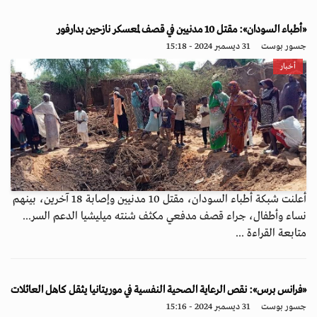
«أطباء السودان»: مقتل 10 مدنيين في قصف لمعسكر نازحين بدارفور
جسور بوست
31 ديسمبر 2024 - 15:18
أخبار
أعلنت شبكة أطباء السودان، مقتل 10 مدنيين وإصابة 18 آخرين، بينهم
نساء وأطفال، جراء قصف مدفعي مكثف شنته ميليشيا الدعم السر...
متابعة القراءة ...
«فرانس برس»: نقص الرعاية الصحية النفسية في موريتانيا يثقل كاهل العائلات
جسور بوست
31 ديسمبر 2024 - 15:16