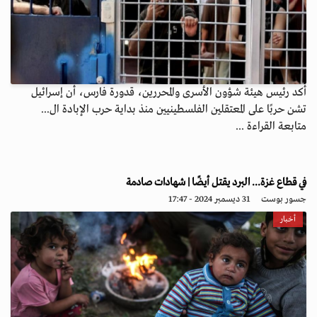
أكد رئيس هيئة شؤون الأسرى والمحررين، قدورة فارس، أن إسرائيل
تشن حربًا على المعتقلين الفلسطينيين منذ بداية حرب الإبادة ال...
متابعة القراءة ...
في قطاع غزة... البرد يقتل أيضًا | شهادات صادمة
جسور بوست
31 ديسمبر 2024 - 17:47
أخبار