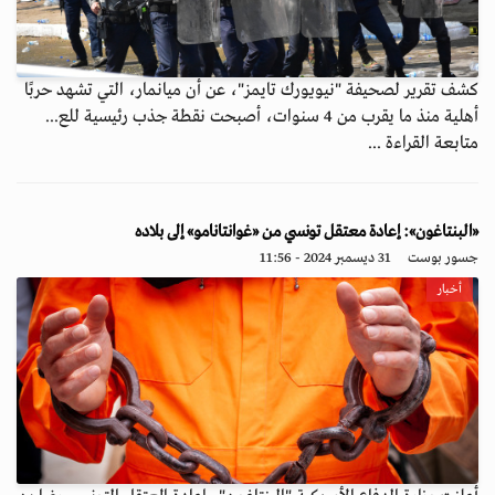
كشف تقرير لصحيفة "نيويورك تايمز"، عن أن ميانمار، التي تشهد حربًا
أهلية منذ ما يقرب من 4 سنوات، أصبحت نقطة جذب رئيسية للع...
متابعة القراءة ...
«البنتاغون»: إعادة معتقل تونسي من «غوانتانامو» إلى بلاده
جسور بوست
31 ديسمبر 2024 - 11:56
أخبار