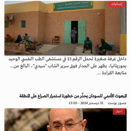
إنسانيات
داخل غرفة صغيرة تحمل الرقم 13 في مستشفى الطب النفسي الوحيد
بموريتانيا، يظهر على الجدار فوق سرير الشاب "سيدي"، البالغ من...
متابعة القراءة ...
المبعوث الأممي للسودان يحذّر من خطورة استمرار الصراع على المنطقة
جسور بوست
31 ديسمبر 2024 - 15:03
أخبار