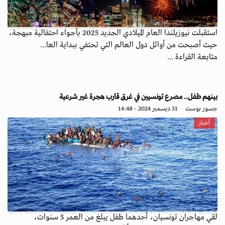
استقبلت نيوزيلندا العام الميلادي الجديد 2025 بأجواء احتفالية مبهجة،
حيث أصبحت من أوائل دول العالم التي تحتفي ببداية العا...
متابعة القراءة ...
بينهم طفل.. مصرع تونسيين في غرق قارب هجرة غير شرعية
جسور بوست
31 ديسمبر 2024 - 14:48
أخبار
لقي مهاجران تونسيان، أحدهما طفل يبلغ من العمر 5 سنوات،