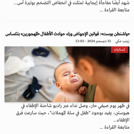
شهد أيضًا مفاجأة إيجابية تمثلت في انخفاض التضخم بوتيرة أس...
متابعة القراءة ...
«واشنطن بوست»: قوانين الإجهاض وراء حوادث الأطفال «المهجورين» بتكساس
زينب مكي
31 ديسمبر 2024 - 13:03
إنسانيات
في ظهر يوم صيفي حار، وصل نداء عبر راديو شاحنة الإطفاء في
هيوستن، يفيد بوجود "طفل في سلة المهملات"، حيث سارعت فرق
الإطفاء...
متابعة القراءة ...