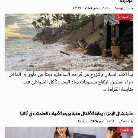
الجديدة
جسور بوست
31 ديسمبر 2024 - 12:39
استدامة
بدأ آلاف السكان بالنزوح من قراهم الساحلية بحثاً عن مأوى في الداخل
جراء استمرار ارتفاع مستويات مياه البحر وتآكل الشواطئ ف...
متابعة القراءة ...
«فايننشال تايمز»: رعاية الأطفال عقبة بوجه الأمهات العاملات في ألمانيا
زينب مكي
31 ديسمبر 2024 - 12:28
اقتصاد