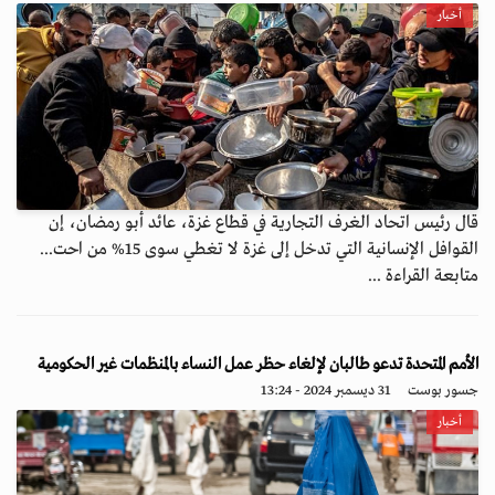
أخبار
قال رئيس اتحاد الغرف التجارية في قطاع غزة، عائد أبو رمضان، إن
القوافل الإنسانية التي تدخل إلى غزة لا تغطي سوى 15% من احت...
متابعة القراءة ...
الأمم المتحدة تدعو طالبان لإلغاء حظر عمل النساء بالمنظمات غير الحكومية
جسور بوست
31 ديسمبر 2024 - 13:24
أخبار