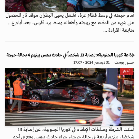
أمام خيمته في وسط قطاع غزة، أشعل يحيى البطران موقد نار للحصول
على شيء من الدفء مع زوجته وأطفاله وسط برد قارس، بعد أيام ع...
متابعة القراءة ...
«إذاعة كوريا الجنوبية»: إصابة 13 شخصاً في حادث دهس بينهم 4 بحالة حرجة
جسور بوست
31 ديسمبر 2024 - 17:07
أخبار
أعلنت الشرطة وسلطات الإطفاء في كوريا الجنوبية، عن إصابة 13
شخصًا، بينهم أربعة في حالة حرجة، جراء حادث دهس وقع في أحد