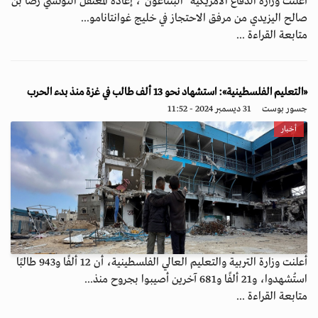
أعلنت وزارة الدفاع الأمريكية "البنتاغون"، إعادة المعتقل التونسي رضا بن
صالح اليزيدي من مرفق الاحتجاز في خليج غوانتانامو...
متابعة القراءة ...
«التعليم الفلسطينية»: استشهاد نحو 13 ألف طالب في غزة منذ بدء الحرب
جسور بوست
31 ديسمبر 2024 - 11:52
أخبار
أعلنت وزارة التربية والتعليم العالي الفلسطينية، أن 12 ألفًا و943 طالبًا
استُشهدوا، و21 ألفًا و681 آخرين أصيبوا بجروح منذ...
متابعة القراءة ...