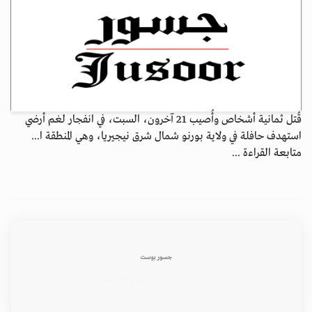
قُتل ثمانية أشخاص وأُصيب 21 آخرون، السبت، في انفجار لغم أرضي
استهدف حافلة في ولاية بورنو شمال شرق نيجيريا، وهي المنطقة ا...
متابعة القراءة ...
جسور بوست
الرجاء الانتظار...