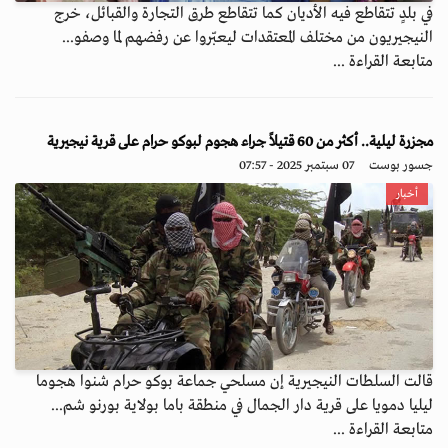
في بلدٍ تتقاطع فيه الأديان كما تتقاطع طرق التجارة والقبائل، خرج
النيجيريون من مختلف المعتقدات ليعبّروا عن رفضهم لما وصفو...
متابعة القراءة ...
مجزرة ليلية.. أكثر من 60 قتيلاً جراء هجوم لبوكو حرام على قرية نيجيرية
جسور بوست
07 سبتمبر 2025 - 07:57
أخبار
قالت السلطات النيجيرية إن مسلحي جماعة بوكو حرام شنوا هجوما
ليليا دمويا على قرية دار الجمال في منطقة باما بولاية بورنو شم...
متابعة القراءة ...