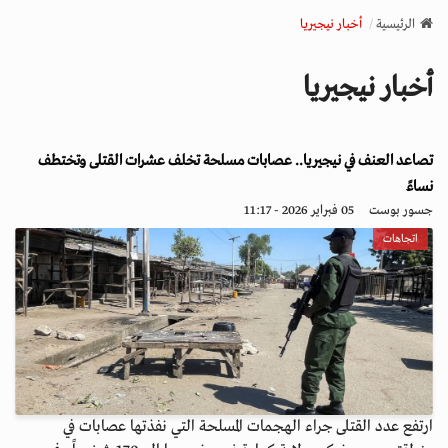
v
الرئيسية
أخبار نيجيريا
i
g
أخبار نيجيريا
a
t
i
تصاعد العنف في نيجيريا.. عصابات مسلحة تخلف عشرات القتلى وتختطف
o
n
نساءً
جسور بوست
05 فبراير 2026 - 11:17
اتجاهات
ارتفع عدد القتلى جراء الهجمات المسلحة التي نفذتها عصابات في