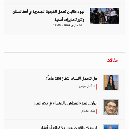
قيود طالبان تعمق الفجوة الجندرية في أفغانستان
وتثير تحذيرات أممية
09 مارس 2026 - 14:09
مقالات
هل تتحمل النساء انتظارَ 286 عاماً؟
د. آمال موسى
إيران.. لغز «العطش والعتمة» في بلاد الغاز
وليد خدوري
فنزويلا: واقع صريح.. بلا ذرائع أو أعذار