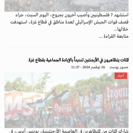
استشهد 7 فلسطينيين وأصيب آخرون بجروح، اليوم السبت، جراء
قصف قوات الجيش الإسرائيلي لعدة مناطق في قطاع غزة، استهدفت
خلالها...
متابعة القراءة ...
المئات يتظاهرون في الأرجنتين تنديداً بالإبادة الجماعية بقطاع غزة
جسور بوست
16 نوفمبر 2024 - 11:27
أخبار
شارك المئات من المتظاهرين في العاصمة الأرجنتينية، بوينس آيرس، في