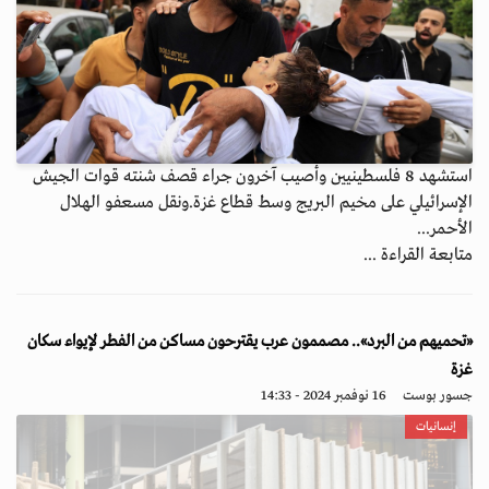
استشهد 8 فلسطينيين وأصيب آخرون جراء قصف شنته قوات الجيش
الإسرائيلي على مخيم البريج وسط قطاع غزة.ونقل مسعفو الهلال
الأحمر...
متابعة القراءة ...
«تحميهم من البرد».. مصممون عرب يقترحون مساكن من الفطر لإيواء سكان
غزة
جسور بوست
16 نوفمبر 2024 - 14:33
إنسانيات