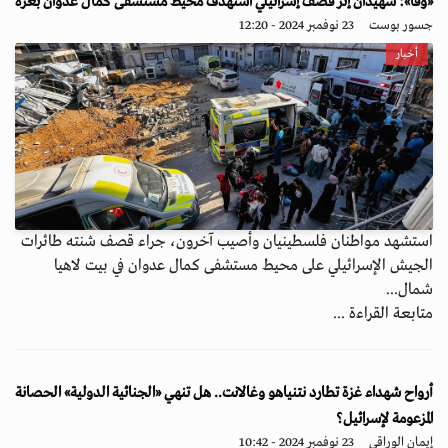
«وفا»: شهيدان إثر قصف إسرائيلي استهدف محيط مستشفى كمال عدوان بغزة
جسور بوست
23 نوفمبر 2024 - 12:20
أخبار
استشهد مواطنان فلسطينيان وأصيب آخرون، جراء قصف شنته طائرات
الجيش الإسرائيلي على محيط مستشفى كمال عدوان في بيت لاهيا
شمال...
متابعة القراءة ...
أرواح شهداء غزة تطارد نتنياهو وغالانت.. هل تنهي «الجنائية الدولية» الحصانة
المزعومة لإسرائيل؟
إيمان الوراقي
23 نوفمبر 2024 - 10:42