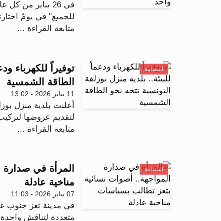
في 26 يناير من كل
للجميع" في يومٌ اختارته
متابعة القراءة ...
توفيراً للكهرباء ود
استدامة
الطاقة الشمسية
11 يناير 2026 - 13:02
أعلنت بلدية منزل بوزل
لتقديم عروضها لتركي
متابعة القراءة ...
المرأة في صدارة ا
استدامة
مناخية عادلة
07 يناير 2026 - 11:03
في مدينة تعز جنوب 
متعددة لتناقش واحدة من