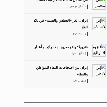
د. آمال موسى
إيران.. لغز «العطش والعتمة» في بلاد
الغاز
وليد خدوري
فنزويلا: واقع صريح.. بلا ذرائع أو أعذار
إياد أبو شقرا
إيران بين احتجاجات البقاء للمواطن
والنظام
هدى رؤوف