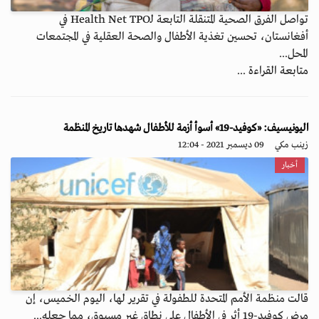
تواصل الفرق الصحية المتنقلة التابعة لـHealth Net TPO في
أفغانستان، تحسين تغذية الأطفال والصحة العقلية في المجتمعات
المحل...
متابعة القراءة ...
اليونيسيف: «كوفيد-19» أسوأ أزمة للأطفال شهدها تاريخ المنظمة
زينب مكي
09 ديسمبر 2021 - 12:04
أخبار
قالت منظمة الأمم المتحدة للطفولة في تقرير لها، اليوم الخميس، إن
مرض كوفيد-19 أثر في الأطفال على نطاق غير مسبوق، مما جعله...