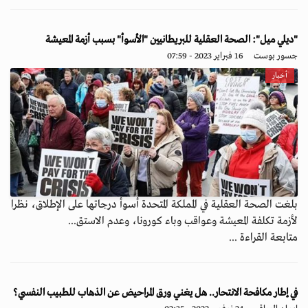
"ديلي ميل": الصحة العقلية للبريطانيين "الأسوأ" بسبب أزمة المعيشة
جسور بوست
16 فبراير 2023 - 07:59
أخبار
بلغت الصحة العقلية في المملكة المتحدة أسوأ درجاتها على الإطلاق، نظرا
لأزمة تكلفة المعيشة وعواقب وباء كورونا، وعدم الاستق...
متابعة القراءة ...
في إطار مكافحة الانتحار.. هل يغني ورق المراحيض عن الذهاب للطبيب النفسي؟