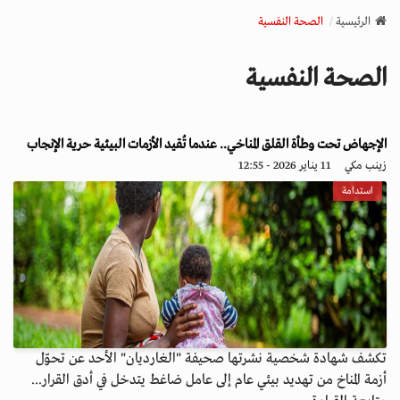
v
الرئيسية
الصحة النفسية
i
g
الصحة النفسية
a
t
i
o
الإجهاض تحت وطأة القلق المناخي.. عندما تُقيد الأزمات البيئية حرية الإنجاب
n
زينب مكي
11 يناير 2026 - 12:55
استدامة
تكشف شهادة شخصية نشرتها صحيفة "الغارديان" الأحد عن تحوّل
أزمة المناخ من تهديد بيئي عام إلى عامل ضاغط يتدخل في أدق القرار...