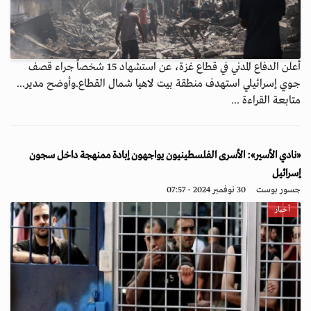
أعلن الدفاع المدني في قطاع غزة، عن استشهاد 15 شخصاً جراء قصف
جوي إسرائيلي استهدف منطقة بيت لاهيا شمال القطاع.وأوضح مدير...
متابعة القراءة ...
«نادي الأسير»: الأسرى الفلسطينيون يواجهون إبادة ممنهجة داخل سجون
إسرائيل
جسور بوست
30 نوفمبر 2024 - 07:57
أخبار