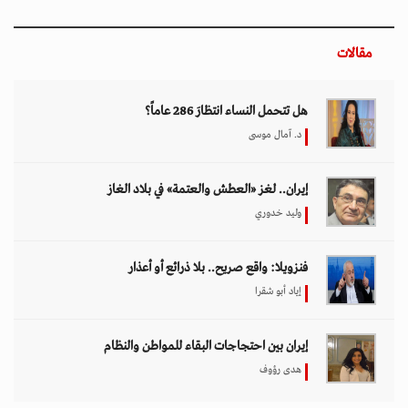
مقالات
هل تتحمل النساء انتظارَ 286 عاماً؟
د. آمال موسى
إيران.. لغز «العطش والعتمة» في بلاد الغاز
وليد خدوري
فنزويلا: واقع صريح.. بلا ذرائع أو أعذار
إياد أبو شقرا
إيران بين احتجاجات البقاء للمواطن والنظام
هدى رؤوف