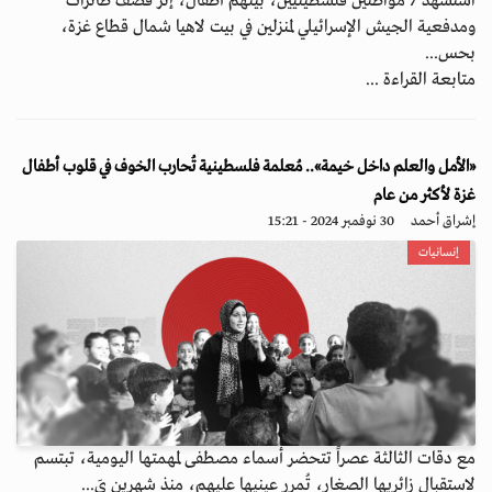
استشهد 7 مواطنين فلسطينيين، بينهم أطفال، إثر قصف طائرات
ومدفعية الجيش الإسرائيلي لمنزلين في بيت لاهيا شمال قطاع غزة،
بحس...
متابعة القراءة ...
«الأمل والعلم داخل خيمة».. مُعلمة فلسطينية تُحارب الخوف في قلوب أطفال
غزة لأكثر من عام
إشراق أحمد
30 نوفمبر 2024 - 15:21
إنسانيات
مع دقات الثالثة عصراً تتحضر أسماء مصطفى لمهمتها اليومية، تبتسم
لاستقبال زائريها الصغار، تُمرر عينيها عليهم، منذ شهرين يَ...