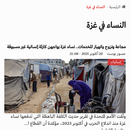
v
الرئيسية
النساء في غزة
i
g
النساء في غزة
a
t
i
o
مجاعة ونزوح وانهيار للخدمات.. نساء غزة يواجهن كارثة إنسانية غير مسبوقة
n
جسور بوست
20 أكتوبر 2025 - 21:08
إنسانيات
وثّقت الأمم المتحدة في تقرير حديث الكلفة الباهظة التي تدفعها نساء
غزة منذ اندلاع الحرب في أكتوبر 2023، مؤكدة أن القطاع ا...