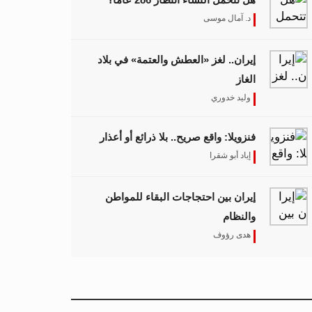
د. آمال موسى
إيران.. لغز «العطش والعتمة» في بلاد
الغاز
وليد خدوري
فنزويلا: واقع صريح.. بلا ذرائع أو أعذار
إياد أبو شقرا
إيران بين احتجاجات البقاء للمواطن
والنظام
هدى رؤوف