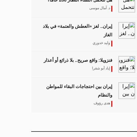
د. آمال موسى
إيران.. لغز «العطش والعتمة» في بلاد
الغاز
وليد خدوري
فنزويلا: واقع صريح.. بلا ذرائع أو أعذار
إياد أبو شقرا
إيران بين احتجاجات البقاء للمواطن
والنظام
هدى رؤوف