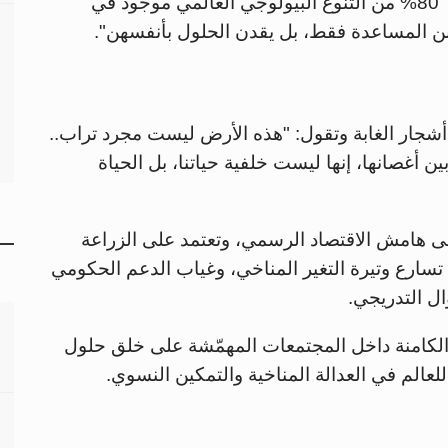
تقول نيها سايغال، خبيرة السياسات المناخية: "80% من التنوع البيولوجي العالمي موجود في
بن المساعدة فقط، بل يقدن الحلول بأنفسهن".
أشجار الغابة وتقول: "هذه الأرض ليست مجرد تراب..
ن أغصانها، إنها ليست خلفية حياتنا، بل الحياة
ى هامش الاقتصاد الرسمي، وتعتمد على الزراعة
تسارع وتيرة التغير المناخي، وغياب الدعم الحكومي
ل التدريجي.
الكامنة داخل المجتمعات المهمّشة على خلق حلول
لعالم في العدالة المناخية والتمكين النسوي.