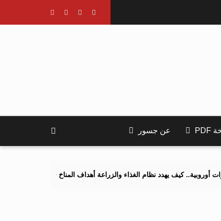
PDF
عن جسور
يف يهدد نظام الغذاء والزراعة أهداف المناخ 2040 و2050؟
تصاعد التنم