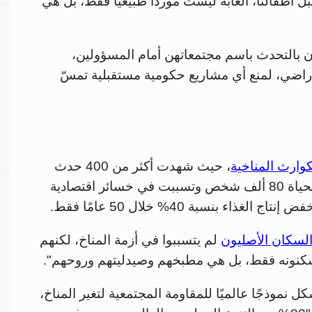
طفالنا، الغابة ليست موردًا طبيعيًا فقط، بل هي
ن بالتحدث باسم مجتمعاتهن أمام المسؤولين،
أراضي، لمنع أي مشاريع حكومية مستقبلية تمسّ
كوارث المناخية
، حيث شهدت أكثر من 400 حدث
مناخي شديد في العقود الثلاثة الأخيرة، أودت بحياة 80 ألف شخص وتسببت في خسائر اقتصادية
السكان الأصليون
لم يتسببوا في أزمة المناخ، لكنهم
 يسكنونه فقط، بل هي مطبخهم وصيدليتهم وروحهم".
ل نموذجًا عالميًا للمقاومة المجتمعية لتغير المناخ،