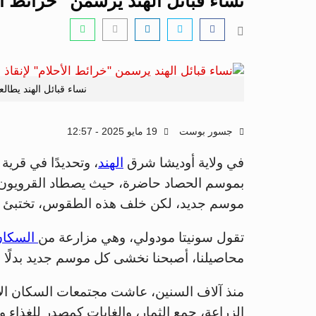
نساء قبائل الهند يرسمن "خرائط الأ
نساء قبائل الهند يطال
جسور بوست
19 مايو 2025 - 12:57
في ولاية أوديشا شرق
الهند
، وتحديدًا في قرية 
بموسم الحصاد حاضرة، حيث يصطاد القرويون الأس
موسم جديد، لكن خلف هذه الطقوس، تختبئ مأسا
تقول سونيتا مودولي، وهي مزارعة من
السكان 
محاصيلنا، أصبحنا نخشى كل موسم جديد بدلًا
منذ آلاف السنين، عاشت مجتمعات السكان الأص
الزراعة، جمع الثمار، والغابات كمصدر للغذاء وا