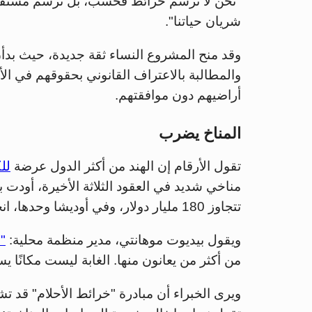
"نحن لا نرسم خرائط فحسب، بل نرسم مستقبل أ
شريان حياتنا".
وقد منح المشروع النساء ثقة جديدة، حيث بدأ
والمطالبة بالاعتراف القانوني بحقوقهم في ال
أراضيهم دون موافقتهم.
المناخ يضرب
تقول الأرقام إن الهند من أكثر الدول عرضة
لل
تتجاوز 180 مليار دولار، وفي أوديشا وحدها، انخفض إنتاج الغذاء بنسبة 40% خلال 50 عامًا فقط.
ويقول بيديوت موهانتي، مدير منظمة محلية:
"
من أكثر من يعانون منها. الغابة ليست مكانًا
ويرى الخبراء أن مبادرة "خرائط الأحلام" قد تشك