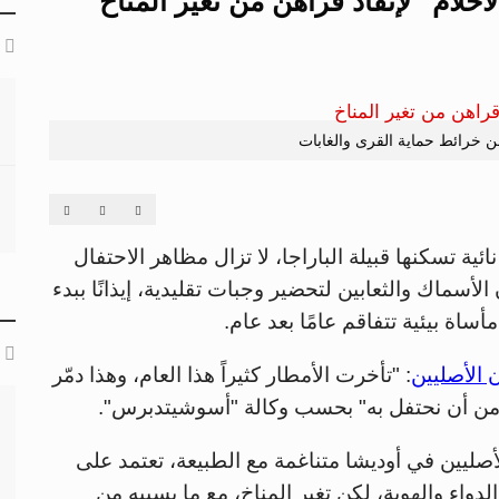
حلام" لإنقاذ قراهن من تغير المناخ
عن خرائط حماية القرى والغابات
نائية تسكنها قبيلة الباراجا، لا تزال مظاهر الاحتفال
ماك والثعابين لتحضير وجبات تقليدية، إيذانًا ببدء
ة بيئية تتفاقم عامًا بعد عام.
الأصليين
: "تأخرت الأمطار كثيراً هذا العام، وهذا دمّر
 من أن نحتفل به" بحسب وكالة "أسوشيتدبرس".
ليين في أوديشا متناغمة مع الطبيعة، تعتمد على
لدواء والهوية، لكن تغير المناخ، مع ما يسببه من