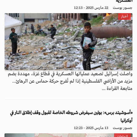
العسكرية
جسور بوست
22 مارس 2025 - 12:13
أخبار
واصلت إسرائيل تصعيد عملياتها العسكرية في قطاع غزة، مهددة بضم
مزيد من الأراضي الفلسطينية إذا لم تُفرج حركة حماس عن الرهائ...
متابعة القراءة ...
«أسوشيتد برس»: بوتين سيفرض شروطه الخاصة لقبول وقف إطلاق النار في
أوكرانيا
جسور بوست
13 مارس 2025 - 12:23
اتجاهات