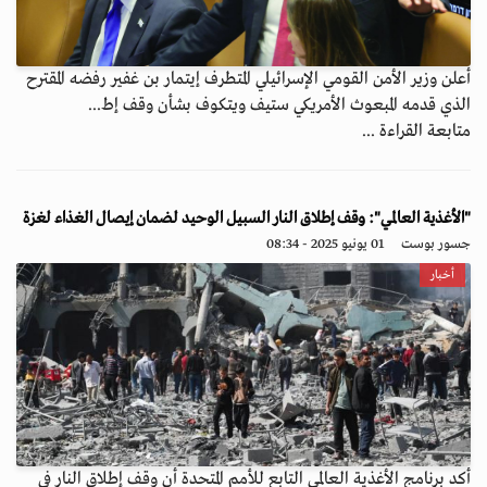
أعلن وزير الأمن القومي الإسرائيلي المتطرف إيتمار بن غفير رفضه المقترح
الذي قدمه المبعوث الأمريكي ستيف ويتكوف بشأن وقف إط...
متابعة القراءة ...
"الأغذية العالمي": وقف إطلاق النار السبيل الوحيد لضمان إيصال الغذاء لغزة
جسور بوست
01 يونيو 2025 - 08:34
أخبار
أكد برنامج الأغذية العالمي التابع للأمم المتحدة أن وقف إطلاق النار في