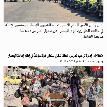
أعلن وكيل الأمين العام للأمم المتحدة للشؤون الإنسانية ومنسق الإغاثة
في حالات الطوارئ، توم فليتشر، عن دخول أكثر من 630 شا...
متابعة القراءة ...
«NBC»: إدارة ترامب تدرس خطة لنقل سكان غزة مؤقتاً في إطار إعادة الإعمار
جسور بوست
19 يناير 2025 - 13:15
أخبار