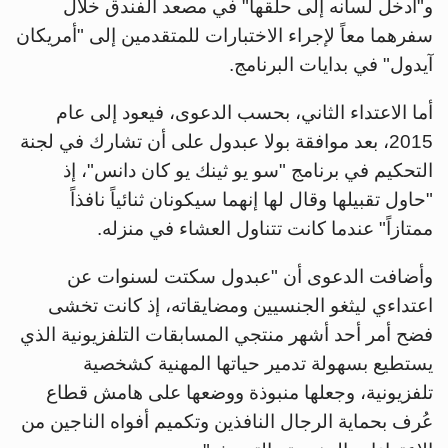
و"أدخل لسانه إلى حلقها" في مصعد الفندق خلال
سفرهما معاً لإجراء الاختبارات للمتقدمين إلى "أمريكان
آيدول" في بدايات البرنامج.
أما الاعتداء الثاني، بحسب الدعوى، فيعود إلى عام
2015، بعد موافقة بولا عبدول على أن تشارك في لجنة
التحكيم في برنامج "سو يو ثينك يو كان دانس"، إذ
"حاول تقبيلها وقال لها إنهما سيكونان ثنائياً نافذاً
ممتازاً" عندما كانت تتناول العشاء في منزله.
وأضافت الدعوى أن "عبدول سكتت لسنوات عن
اعتداءي ليثغو الجنسيين ومضايقاته، إذ كانت تخشى
فضح أمر أحد أشهر منتجي المسابقات التلفزيونية الذي
يستطيع بسهولة تدمير حياتها المهنية كشخصية
تلفزيونية، وجعلها منبوذة ووضعها على هامش قطاع
عُرف بحماية الرجال النافذين وتكميم أفواه الناجين من