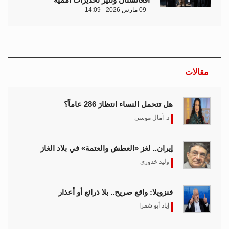
09 مارس 2026 - 14:09
مقالات
هل تتحمل النساء انتظارَ 286 عاماً؟
د. آمال موسى
إيران.. لغز «العطش والعتمة» في بلاد الغاز
وليد خدوري
فنزويلا: واقع صريح.. بلا ذرائع أو أعذار
إياد أبو شقرا