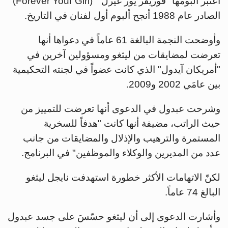
اعتُبر ألبومها "فوريفر يور غيرل" (Forever Your Girl)
الصادر عام 1988 أنجح ألبوم أول لفنان في التاريخ.
وأوضحت النجمة البالغة 61 عاماً في دعواها أنها
تعرضت لمضايقات من ليثغو ومسؤولين آخرين في
"أمريكان آيدول" الذي كانت عضواً في لجنته التحكيمية
بين عامَي 2002 و2009.
وشرحت عبدول في الدعوى أنها تعرضت للتمييز من
حيث الراتب، مضيفة أنها كانت "هدفاً للسخرية
المستمرة والترهيب والإذلال والمضايقات من جانب
عدد من المديرين والوكلاء والموظفين" في البرنامج.
لكنّ الاتهامات الأكثر خطورة استهدفت نايجل ليثغو
البالغ 74 عاماً.
وأشارت الدعوى إلى أن ليثغو حسّسَ على جسد عبدول