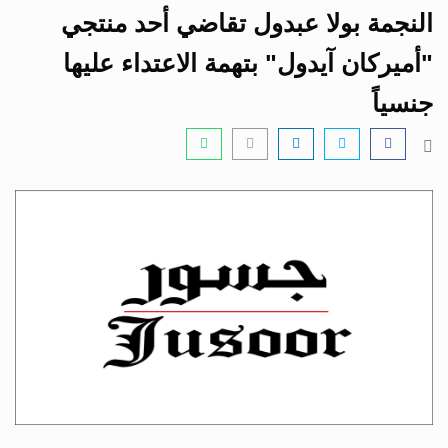
i
النجمة بولا عبدول تقاضي أحد منتجي
g
a
"أميركان آيدول" بتهمة الاعتداء عليها
t
جنسياً
i
o
n