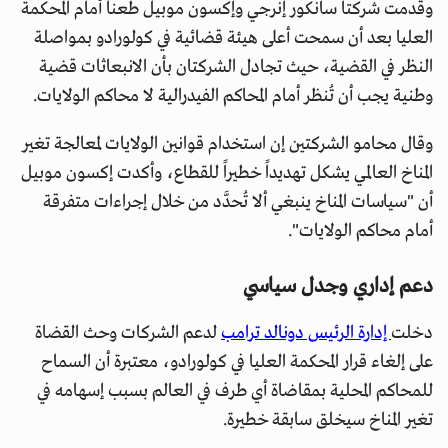
وقدمت شركتا سانكور إنرجي وإكسون موبيل طعناً أمام المحكمة
العليا بعد أن سمحت أعلى هيئة قضائية في كولورادو بمواصلة
النظر في القضية، حيث تجادل الشركتان بأن الانبعاثات قضية
وطنية يجب أن تُنظر أمام المحاكم الفيدرالية لا محاكم الولايات.
وقال محامو الشركتين إن استخدام قوانين الولايات لمعالجة تغير
المناخ العالمي يشكل تهديداً خطيراً للقطاع، وأكدت إكسون موبيل
أن "سياسات المناخ ينبغي ألا تُحدَّد من خلال إجراءات متفرقة
أمام محاكم الولايات".
دعم إداري وجدل سياسي
دخلت
إدارة الرئيس دونالد ترامب
لدعم الشركات وحث القضاة
على إلغاء قرار المحكمة العليا في كولورادو، معتبرة أن السماح
للمحاكم المحلية بمقاضاة أي طرف في العالم بسبب إسهامه في
تغير المناخ سيخلق سابقة خطيرة.