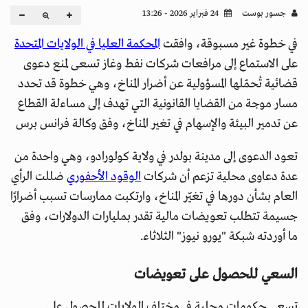
جسور بوست
24 فبراير 2026 - 13:26
في خطوة غير مسبوقة، وافقت
المحكمة العليا في الولايات المتحدة
على الاستماع إلى مرافعات شركات نفط وغاز تسعى لمنع دعوى
قضائية تُحمّلها المسؤولية عن أضرار المناخ، وهي خطوة قد تحدد
مسار موجة من القضايا القانونية التي تهدف إلى مساءلة القطاع
عن تدمير البيئة والإسهام في تغير المناخ، وفق وكالة فرانس برس
تعود الدعوى إلى مدينة بولدر في ولاية كولورادو، وهي واحدة من
عدة دعاوى محلية تزعم أن شركات
الوقود الأحفوري
ضللت الرأي
العام بشأن دورها في تغيّر المناخ، وارتكبت ممارسات تسبب أضرارًا
جسيمة تتطلب تعويضات مالية تقدر بمليارات الدولارات، وفق
ما أوردته شبكة "يورو نيوز" الثلاثاء.
السعي للحصول على تعويضات
تسعى حكومات محلية في مختلف الولايات للحصول على