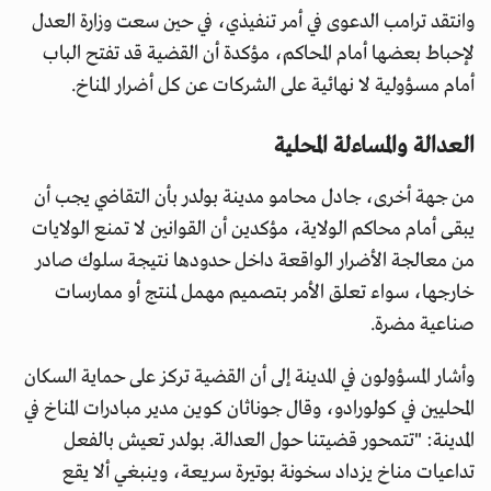
وانتقد ترامب الدعوى في أمر تنفيذي، في حين سعت وزارة العدل
لإحباط بعضها أمام المحاكم، مؤكدة أن القضية قد تفتح الباب
أمام مسؤولية لا نهائية على الشركات عن كل أضرار المناخ.
العدالة والمساءلة المحلية
من جهة أخرى، جادل محامو مدينة بولدر بأن التقاضي يجب أن
يبقى أمام محاكم الولاية، مؤكدين أن القوانين لا تمنع الولايات
من معالجة الأضرار الواقعة داخل حدودها نتيجة سلوك صادر
خارجها، سواء تعلق الأمر بتصميم مهمل لمنتج أو ممارسات
صناعية مضرة.
وأشار المسؤولون في المدينة إلى أن القضية تركز على حماية السكان
المحليين في كولورادو، وقال جوناثان كوين مدير مبادرات المناخ في
المدينة: "تتمحور قضيتنا حول العدالة. بولدر تعيش بالفعل
تداعيات مناخ يزداد سخونة بوتيرة سريعة، وينبغي ألا يقع