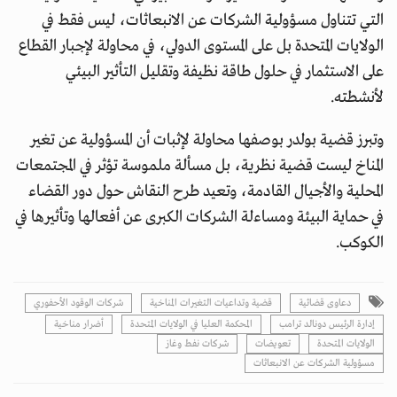
التي تتناول مسؤولية الشركات عن الانبعاثات، ليس فقط في
الولايات المتحدة بل على المستوى الدولي، في محاولة لإجبار القطاع
على الاستثمار في حلول طاقة نظيفة وتقليل التأثير البيئي
لأنشطته.
وتبرز قضية بولدر بوصفها محاولة لإثبات أن المسؤولية عن تغير
المناخ ليست قضية نظرية، بل مسألة ملموسة تؤثر في المجتمعات
المحلية والأجيال القادمة، وتعيد طرح النقاش حول دور القضاء
في حماية البيئة ومساءلة الشركات الكبرى عن أفعالها وتأثيرها في
الكوكب.
دعاوى قضائية
قضية وتداعيات التغيرات المناخية
شركات الوقود الأحفوري
إدارة الرئيس دونالد ترامب
المحكمة العليا في الولايات المتحدة
أضرار مناخية
الولايات المتحدة
تعويضات
شركات نفط وغاز
مسؤولية الشركات عن الانبعاثات