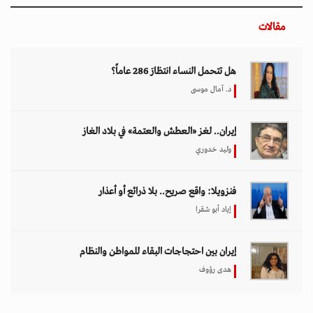
مقالات
هل تتحمل النساء انتظارَ 286 عاماً؟
د. آمال موسى
إيران.. لغز «العطش والعتمة» في بلاد الغاز
وليد خدوري
فنزويلا: واقع صريح.. بلا ذرائع أو أعذار
إياد أبو شقرا
إيران بين احتجاجات البقاء للمواطن والنظام
هدى رؤوف