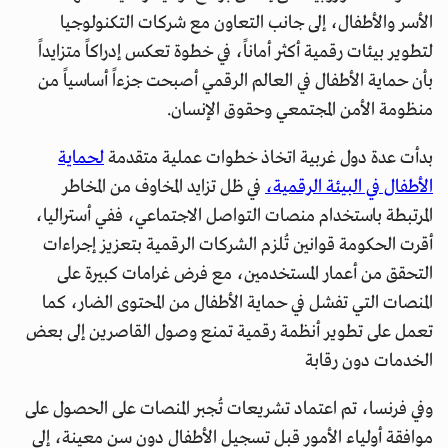
الأسر والأطفال، إلى جانب التعاون مع شركات التكنولوجيا
لتطوير بيئات رقمية أكثر أماناً، في خطوة تعكس إدراكاً متزايداً
بأن حماية الأطفال في العالم الرقمي أصبحت جزءاً أساسياً من
منظومة الأمن المجتمعي وحقوق الإنسان.
بدأت عدة دول غربية اتخاذ خطوات عملية متقدمة
لحماية
الأطفال في البيئة الرقمية،
في ظل تزايد المخاوف من المخاطر
المرتبطة باستخدام منصات التواصل الاجتماعي، ففي أستراليا،
أقرت الحكومة قوانين تُلزم الشركات الرقمية بتعزيز إجراءات
التحقق من أعمار المستخدمين، مع فرض غرامات كبيرة على
المنصات التي تفشل في حماية الأطفال من المحتوى الضار، كما
تعمل على تطوير أنظمة رقمية تمنع وصول القاصرين إلى بعض
الخدمات دون رقابة
وفي فرنسا، تم اعتماد تشريعات تُجبر المنصات على الحصول على
موافقة أولياء الأمور قبل تسجيل الأطفال دون سن معينة، إلى