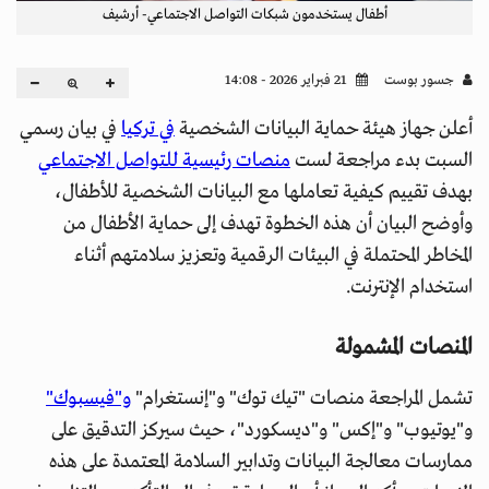
أطفال يستخدمون شبكات التواصل الاجتماعي- أرشيف
جسور بوست
21 فبراير 2026 - 14:08
أعلن جهاز هيئة حماية البيانات الشخصية
في تركيا
في بيان رسمي
السبت بدء مراجعة لست
منصات رئيسية للتواصل الاجتماعي
بهدف تقييم كيفية تعاملها مع البيانات الشخصية للأطفال،
وأوضح البيان أن هذه الخطوة تهدف إلى حماية الأطفال من
المخاطر المحتملة في البيئات الرقمية وتعزيز سلامتهم أثناء
استخدام الإنترنت.
المنصات المشمولة
تشمل المراجعة منصات "تيك توك" و"إنستغرام"
و"فيسبوك"
و"يوتيوب" و"إكس" و"ديسكورد"، حيث سيركز التدقيق على
ممارسات معالجة البيانات وتدابير السلامة المعتمدة على هذه