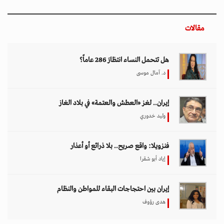
مقالات
هل تتحمل النساء انتظارَ 286 عاماً؟
د. آمال موسى
إيران.. لغز «العطش والعتمة» في بلاد الغاز
وليد خدوري
فنزويلا: واقع صريح.. بلا ذرائع أو أعذار
إياد أبو شقرا
إيران بين احتجاجات البقاء للمواطن والنظام
هدى رؤوف