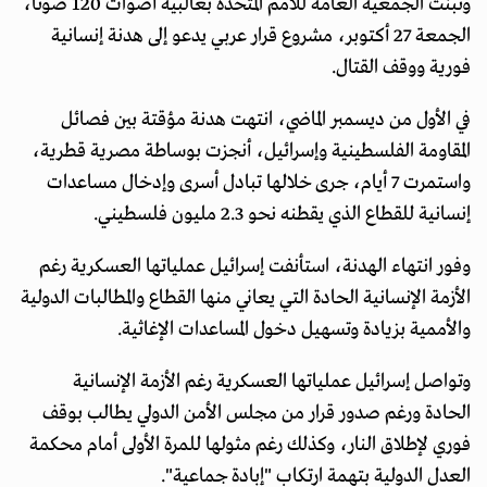
وتبنت الجمعية العامة للأمم المتحدة بغالبية أصوات 120 صوتا،
الجمعة 27 أكتوبر، مشروع قرار عربي يدعو إلى هدنة إنسانية
فورية ووقف القتال.
في الأول من ديسمبر الماضي، انتهت هدنة مؤقتة بين فصائل
المقاومة الفلسطينية وإسرائيل، أنجزت بوساطة مصرية قطرية،
واستمرت 7 أيام، جرى خلالها تبادل أسرى وإدخال مساعدات
إنسانية للقطاع الذي يقطنه نحو 2.3 مليون فلسطيني.
وفور انتهاء الهدنة، استأنفت إسرائيل عملياتها العسكرية رغم
الأزمة الإنسانية الحادة التي يعاني منها القطاع والمطالبات الدولية
والأممية بزيادة وتسهيل دخول المساعدات الإغاثية.
وتواصل إسرائيل عملياتها العسكرية رغم الأزمة الإنسانية
الحادة ورغم صدور قرار من مجلس الأمن الدولي يطالب بوقف
فوري لإطلاق النار، وكذلك رغم مثولها للمرة الأولى أمام محكمة
العدل الدولية بتهمة ارتكاب "إبادة جماعية".