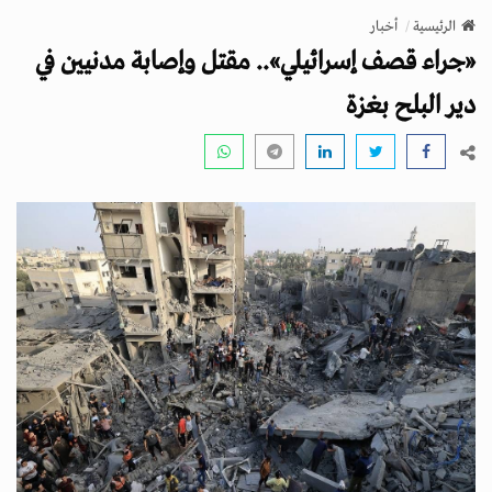
v
الرئيسية
أخبار
i
«جراء قصف إسرائيلي».. مقتل وإصابة مدنيين في
g
a
دير البلح بغزة
t
i
o
n