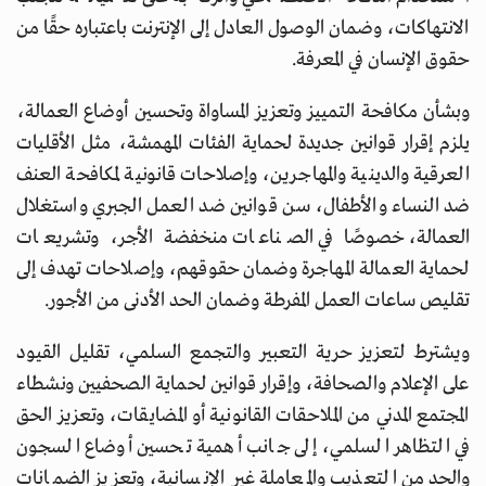
الانتهاكات، وضمان الوصول العادل إلى الإنترنت باعتباره حقًا من
حقوق الإنسان في المعرفة.
وبشأن مكافحة التمييز وتعزيز المساواة وتحسين أوضاع العمالة،
يلزم إقرار قوانين جديدة لحماية الفئات المهمشة، مثل الأقليات
العرقية والدينية والمهاجرين، وإصلاحات قانونية لمكافحة العنف
ضد النساء والأطفال، سن قوانين ضد العمل الجبري واستغلال
العمالة، خصوصًا في الصناعات منخفضة الأجر، وتشريعات
لحماية العمالة المهاجرة وضمان حقوقهم، وإصلاحات تهدف إلى
تقليص ساعات العمل المفرطة وضمان الحد الأدنى من الأجور.
ويشترط لتعزيز حرية التعبير والتجمع السلمي، تقليل القيود
على الإعلام والصحافة، وإقرار قوانين لحماية الصحفيين ونشطاء
المجتمع المدني من الملاحقات القانونية أو المضايقات، وتعزيز الحق
في التظاهر السلمي، إلى جانب أهمية تحسين أوضاع السجون
والحد من التعذيب والمعاملة غير الإنسانية، وتعزيز الضمانات