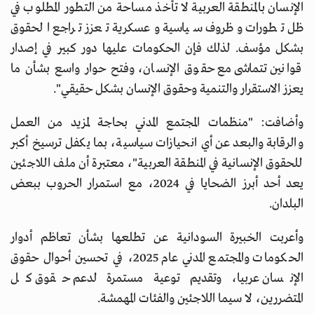
الإنسان بالمنطقة العربية لا تأخذ مساحة من التطور المطلوب في
ظل تطورات وظروف سياسية وعسكرية تعزز تراجع الحقوق
بشكل مؤسف. لذلك فإن الحكومات عليها دور كبير في إصدار
قوانين تتماشى مع حقوق الإنسان، وفتح حوار واسع بشأن ما
يعزز الاستقرار والتنمية وحقوق الإنسان بشكل حقيقي".
وأضافت: "منظمات المجتمع المدني بحاجة لمزيد من العمل
والرقابة والبعد عن أي انحيازات سياسية، بما يكفل ترسيخ أكبر
للحقوق الإنسانية في المنطقة العربية"، معتبرة أن ملف اللاجئين
يعد أحد أبرز الضحايا في 2024، مع استمرار الحروب ببعض
البلدان.
وأعربت الخبيرة السودانية عن تطلعها بشأن تعاظم أدوار
الحكومات والمجتمع المدني عام 2025، في تحسين أحوال حقوق
الإنسان عربيا، وتقديم توعية مستمرة لدعم حقوق كل
المتضررين، لا سيما اللاجئين والفئات المهمشة.