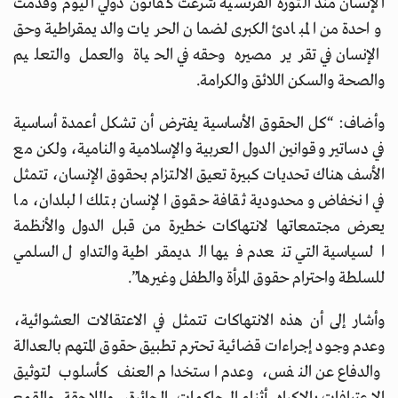
الإنسان منذ الثورة الفرنسية شرعت كقانون دولي اليوم وقدمت
واحدة من المبادئ الكبرى لضمان الحريات والديمقراطية وحق
الإنسان في تقرير مصيره وحقه في الحياة والعمل والتعليم
والصحة والسكن اللائق والكرامة.
وأضاف: “كل الحقوق الأساسية يفترض أن تشكل أعمدة أساسية
في دساتير وقوانين الدول العربية والإسلامية والنامية، ولكن مع
الأسف هناك تحديات كبيرة تعيق الالتزام بحقوق الإنسان، تتمثل
في انخفاض ومحدودية ثقافة حقوق الإنسان بتلك البلدان، ما
يعرض مجتمعاتها لانتهاكات خطيرة من قبل الدول والأنظمة
السياسية التي تنعدم فيها الديمقراطية والتداول السلمي
للسلطة واحترام حقوق المرأة والطفل وغيرها”.
وأشار إلى أن هذه الانتهاكات تتمثل في الاعتقالات العشوائية،
وعدم وجود إجراءات قضائية تحترم تطبيق حقوق المتهم بالعدالة
والدفاع عن النفس، وعدم استخدام العنف كأسلوب لتوثيق