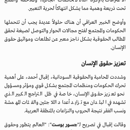
الاعترافات بالإكراه أثناء المحاكمات الجائرة، والملاحقة والقمع
تحت ذريعة وهمية مما يشكل انتهاكاً لحرية التعبير.
وأوضح الخبير العراقي أن هناك حلولاً عديدة يجب أن تتحملها
الحكومات والمجتمع لفتح مجالات الحوار والتوصل لصيغة تحقق
المطالب الحقوقية بشكل ناجز معبر عن تطلعات ومواثيق حقوق
الإنسان.
تعزيز حقوق الإنسان
وشددت المحامية والحقوقية السودانية، إقبال أحمد، على أهمية
تحرك الحكومات ومنظمات المجتمع بشكل قوي ومؤثر ومسؤول
نحو تعزيز حقوق الإنسان، خاصة في ظل التراجع الكبير الذي
تشهده في البلدان مع تزايد أعداد اللاجئين والفئات المهمشة
ونسب الفقر نتيجة الحروب والنزاعات بالمنطقة العربية.
وقالت إقبال في تصريح لـ"
جسور بوست
": "العالم يتطور وحقوق