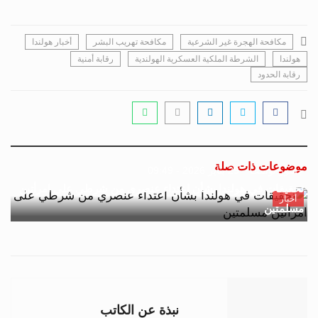
مكافحة الهجرة غير الشرعية
مكافحة تهريب البشر
أخبار هولندا
هولندا
الشرطة الملكية العسكرية الهولندية
رقابة أمنية
رقابة الحدود
موضوعات ذات صلة
جسور بوست
29 يناير 2026 - 09:49
تحقيقات في هولندا بشأن اعتداء عنصري من شرطي على امرأتين
أخبار
مسلمتين
نبذة عن الكاتب