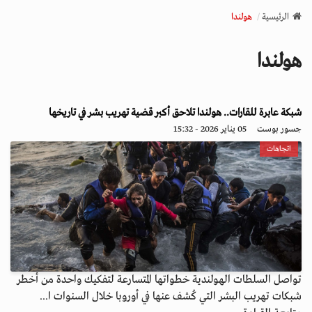
v
الرئيسية
هولندا
i
g
هولندا
a
t
i
o
شبكة عابرة للقارات.. هولندا تلاحق أكبر قضية تهريب بشر في تاريخها
n
جسور بوست
05 يناير 2026 - 15:32
اتجاهات
تواصل السلطات الهولندية خطواتها المتسارعة لتفكيك واحدة من أخطر
شبكات تهريب البشر التي كُشف عنها في أوروبا خلال السنوات ا...