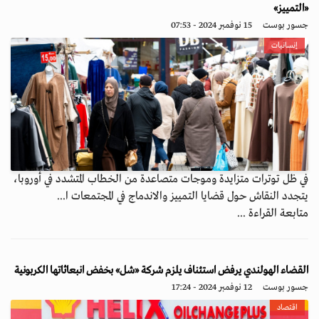
«التمييز»
جسور بوست
15 نوفمبر 2024 - 07:53
إنسانيات
في ظل توترات متزايدة وموجات متصاعدة من الخطاب المتشدد في أوروبا،
يتجدد النقاش حول قضايا التمييز والاندماج في المجتمعات ا...
متابعة القراءة ...
القضاء الهولندي يرفض استئناف يلزم شركة «شل» بخفض انبعاثاتها الكربونية
جسور بوست
12 نوفمبر 2024 - 17:24
اقتصاد