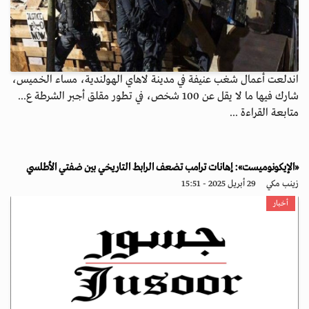
اندلعت أعمال شغب عنيفة في مدينة لاهاي الهولندية، مساء الخميس،
شارك فيها ما لا يقل عن 100 شخص، في تطور مقلق أجبر الشرطة ع...
متابعة القراءة ...
«الإيكونوميست»: إهانات ترامب تضعف الرابط التاريخي بين ضفتي الأطلسي
زينب مكي
29 أبريل 2025 - 15:51
أخبار