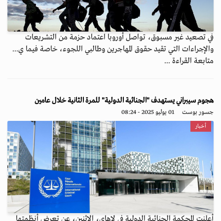
في تصعيد غير مسبوق، تواصل أوروبا اعتماد حزمة من التشريعات
والإجراءات التي تقيد حقوق المهاجرين وطالبي اللجوء، خاصة فيما ي...
متابعة القراءة ...
هجوم سيبراني يستهدف "الجنائية الدولية" للمرة الثانية خلال عامين
جسور بوست
01 يوليو 2025 - 08:24
أخبار
أعلنت المحكمة الجنائية الدولية في لاهاي، الاثنين، عن تعرض أنظمتها