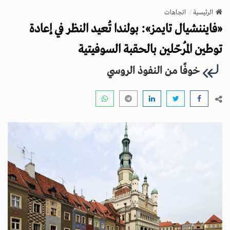
v
الرئيسية
اتجاهات
i
«فايننشيال تايمز»: بولندا تُعيد النظر في إعادة
g
a
توطين المُرحّلين بالحقبة السوفيتية
t
خوفًا من النفوذ الروسي
i
o
n