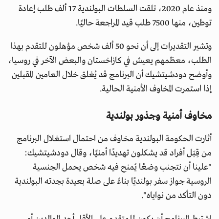
ومنذ عام 2020، تلقت السلطات البولندية 17 ألف طلب إعادة
توطين، منها 7500 طلب قيد المراجعة حاليًا.
وتشير التقديرات إلى أن نحو 50 ألف شخص مؤهلون للتقدم بهذا
الطلب، معظمهم يعيش في كازاخستان والبعض الآخر في روسيا،
وأوضح دودشيتشيك أن البرنامج قد يُغلق خلال العامين المقبلين
إذا استمرت المخاوف الأمنية الحالية.
مخاوف أمنية وجذور بولندية
أثارت الحكومة البولندية مخاوف من احتمال استغلال البرنامج
من قِبَل أفراد قد يشكلون تهديدًا أمنيًا، وقال دودشيتشيك:
"علينا أن نتجنب وضعًا يُمنح فيه شخص يحمل الجنسية
الروسية جواز سفر بولنديًا بناءً على صلة بعيدة بجدته البولندية
دون التأكد من نواياه".