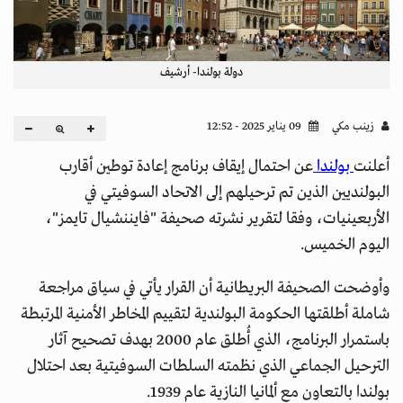
دولة بولندا- أرشيف
زينب مكي
09 يناير 2025 - 12:52
أعلنت
بولندا
عن احتمال إيقاف برنامج إعادة توطين أقارب
البولنديين الذين تم ترحيلهم إلى الاتحاد السوفيتي في
الأربعينيات، وفقا لتقرير نشرته صحيفة "فايننشيال تايمز"،
اليوم الخميس.
وأوضحت الصحيفة البريطانية أن القرار يأتي في سياق مراجعة
شاملة أطلقتها الحكومة البولندية لتقييم المخاطر الأمنية المرتبطة
باستمرار البرنامج، الذي أُطلق عام 2000 بهدف تصحيح آثار
الترحيل الجماعي الذي نظمته السلطات السوفيتية بعد احتلال
بولندا بالتعاون مع ألمانيا النازية عام 1939.