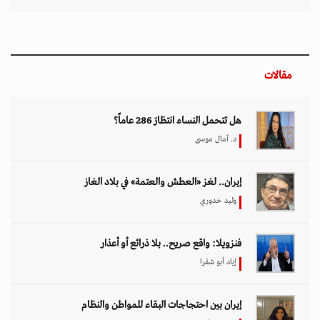
مقالات
هل تتحمل النساء انتظارَ 286 عاماً؟
د. آمال موسى
إيران.. لغز «العطش والعتمة» في بلاد الغاز
وليد خدوري
فنزويلا: واقع صريح.. بلا ذرائع أو أعذار
إياد أبو شقرا
إيران بين احتجاجات البقاء للمواطن والنظام