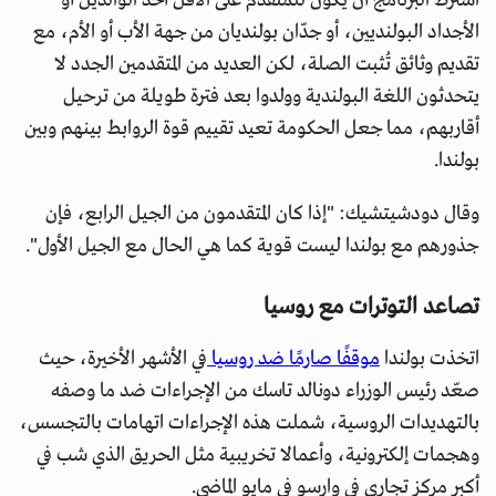
اشترط البرنامج أن يكون للمتقدم على الأقل أحد الوالدين أو
الأجداد البولنديين، أو جدّان بولنديان من جهة الأب أو الأم، مع
تقديم وثائق تُثبت الصلة، لكن العديد من المتقدمين الجدد لا
يتحدثون اللغة البولندية وولدوا بعد فترة طويلة من ترحيل
أقاربهم، مما جعل الحكومة تعيد تقييم قوة الروابط بينهم وبين
بولندا.
وقال دودشيتشيك: "إذا كان المتقدمون من الجيل الرابع، فإن
جذورهم مع بولندا ليست قوية كما هي الحال مع الجيل الأول".
تصاعد التوترات مع روسيا
اتخذت بولندا
موقفًا صارمًا ضد روسيا
في الأشهر الأخيرة، حيث
صعّد رئيس الوزراء دونالد تاسك من الإجراءات ضد ما وصفه
بالتهديدات الروسية، شملت هذه الإجراءات اتهامات بالتجسس،
وهجمات إلكترونية، وأعمالا تخريبية مثل الحريق الذي شب في
أكبر مركز تجاري في وارسو في مايو الماضي.