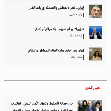
إيران.. لغز «العطش والعتمة» في بلاد الغاز
وليد خدوري
فنزويلا: واقع صريح.. بلا ذرائع أو أعذار
إياد أبو شقرا
إيران بين احتجاجات البقاء للمواطن والنظام
هدى رؤوف
اختيار المحرر
بين حماية الحقوق وتعزيز الأمن الدولي.. نقاشات
معمّقة في مجلس حقوق الإنسان حول مكافحة