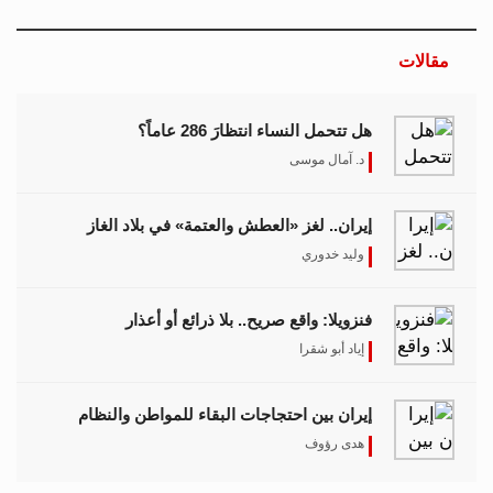
مقالات
هل تتحمل النساء انتظارَ 286 عاماً؟
د. آمال موسى
إيران.. لغز «العطش والعتمة» في بلاد الغاز
وليد خدوري
فنزويلا: واقع صريح.. بلا ذرائع أو أعذار
إياد أبو شقرا
إيران بين احتجاجات البقاء للمواطن والنظام
هدى رؤوف