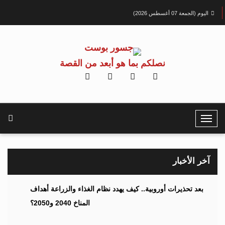
اليوم (الجمعة 07 أغسطس 2026)
نصلكم بما هو أبعد من القصة
T
o
g
g
آخر الأخبار
l
e
بعد تحذيرات أوروبية.. كيف يهدد نظام الغذاء والزراعة أهداف
N
المناخ 2040 و2050؟
a
v