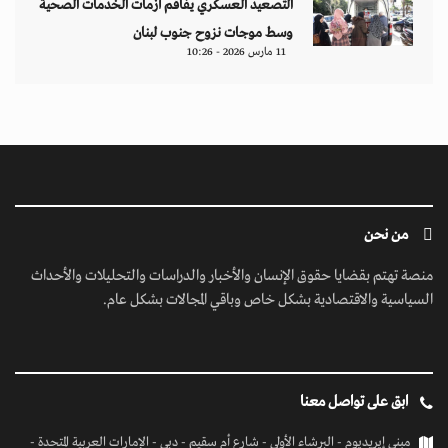
التصعيد العسكري يفاقم أزمات الخدمات الصحية
وسط موجات نزوح جنوب لبنان
11 مارس 2026 - 10:26
من نحن
منصة تهتم بقضايا حقوق الإنسان والأخبار والدراسات والتحليلات والأحداث
السياسية والاقتصادية بشكل خاص وباقي المجالات بشكل عام.
ابق على تواصل معنا
مبنى إيريديوم - البرشاء الأولى - شارع أم سقيم - دبي - الإمارات العربية المتحدة -