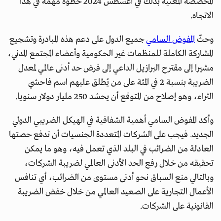
المخصصة المعنية بذلك في أغسطس 2024 خطوة مهمة في هذا
الاتجاه.
وحثّ
المفوض السامي
جميع الدول على دعم هذه المبادرة وتشجيع
المشاركة الكاملة للمنظمات غير الحكومية وأعضاء المجتمع المدني،
مشيرا إلى مقترح البرازيل الداعي إلى فرض حد أدنى عالمي لمعدل
الضريبة بنسبة 2 في المئة على من يُطلق عليهم اسم فاحشي
الثراء، وهو إصلاح من المتوقع أن يحشد 250 مليار دولار سنويا.
وأكد المفوض السامي أهمية الشفافية في الهيكل الضريبي الدولي
الجديد. فيجب على الشركات المتعددة الجنسيات أن تدفع حصتها
العادلة من الضرائب في البلد الذي تعمل فيه، وهو ما يمكن
تحقيقه من خلال رفع الحد الأدنى العالمي لضريبة الشركات،
وبالتالي منع السباق نحو أدنى مستوى من الضرائب، أي تنافس
الأعمال التجارية على الصعيد العالمي من خلال خفض الضريبة
القانونية على الشركات.