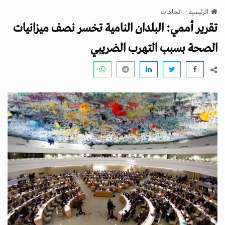
v
الرئيسية
اتجاهات
i
تقرير أممي: البلدان النامية تخسر نصف ميزانيات
g
a
الصحة بسبب التهرب الضريبي
t
i
o
n