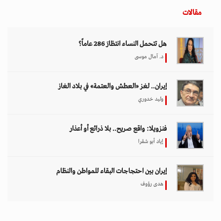
مقالات
هل تتحمل النساء انتظارَ 286 عاماً؟
د. آمال موسى
إيران.. لغز «العطش والعتمة» في بلاد الغاز
وليد خدوري
فنزويلا: واقع صريح.. بلا ذرائع أو أعذار
إياد أبو شقرا
إيران بين احتجاجات البقاء للمواطن والنظام
هدى رؤوف