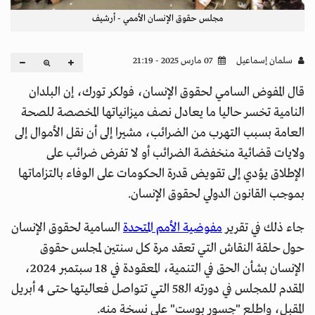
مجلس حقوق الإنسان الأممي - أرشيف
سلمان إسماعيل
07 مارس 2025 - 21:19
قال المفوض السامي لحقوق الإنسان، فولكر تورك، إن البلدان
النامية تخسر حاليا ما يعادل نصف ميزانياتها المخصصة للصحة
العامة بسبب التهرب من الضرائب، مشيرا إلى أن نقل الأموال إلى
ولايات قضائية منخفضة الضرائب أو لا تفرض ضرائب على
الإطلاق يؤدي إلى تقويض قدرة الحكومات على الوفاء بالتزاماتها
بموجب القانون الدولي لحقوق الإنسان.
جاء ذلك في تقرير
مفوضية الأمم المتحدة
السامية لحقوق الإنسان
حول حلقة النقاش التي تعقد مرة كل سنتين لمجلس حقوق
الإنسان بشأن الحق في التنمية، المعقودة في 18 سبتمبر 2024،
المقدم للمجلس في دورته الـ58 التي تتواصل فعاليتها حتى 4 أبريل
المقبل، واطلع "جسور بوست" على نسخة منه.