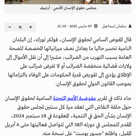
مجلس حقوق الإنسان الأممي - أرشيف
سلمان إسماعيل
07 مارس 2025 - 21:19
قال المفوض السامي لحقوق الإنسان، فولكر تورك، إن البلدان
النامية تخسر حاليا ما يعادل نصف ميزانياتها المخصصة للصحة
العامة بسبب التهرب من الضرائب، مشيرا إلى أن نقل الأموال إلى
ولايات قضائية منخفضة الضرائب أو لا تفرض ضرائب على
الإطلاق يؤدي إلى تقويض قدرة الحكومات على الوفاء بالتزاماتها
بموجب القانون الدولي لحقوق الإنسان.
جاء ذلك في تقرير
مفوضية الأمم المتحدة
السامية لحقوق الإنسان
حول حلقة النقاش التي تعقد مرة كل سنتين لمجلس حقوق
الإنسان بشأن الحق في التنمية، المعقودة في 18 سبتمبر 2024،
المقدم للمجلس في دورته الـ58 التي تتواصل فعاليتها حتى 4 أبريل
المقبل، واطلع "جسور بوست" على نسخة منه.