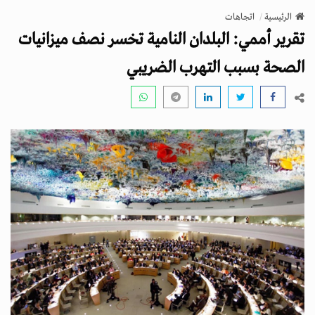
v
الرئيسية
اتجاهات
i
تقرير أممي: البلدان النامية تخسر نصف ميزانيات
g
a
الصحة بسبب التهرب الضريبي
t
i
o
n