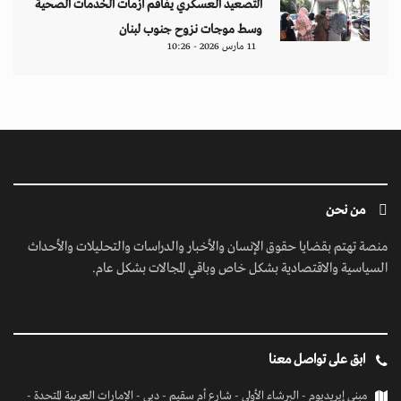
التصعيد العسكري يفاقم أزمات الخدمات الصحية
وسط موجات نزوح جنوب لبنان
11 مارس 2026 - 10:26
من نحن
منصة تهتم بقضايا حقوق الإنسان والأخبار والدراسات والتحليلات والأحداث
السياسية والاقتصادية بشكل خاص وباقي المجالات بشكل عام.
ابق على تواصل معنا
مبنى إيريديوم - البرشاء الأولى - شارع أم سقيم - دبي - الإمارات العربية المتحدة -