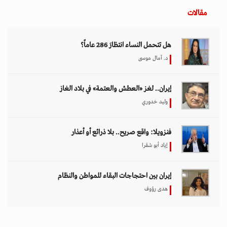
مقالات
هل تتحمل النساء انتظارَ 286 عاماً؟
د. آمال موسى
إيران.. لغز «العطش والعتمة» في بلاد الغاز
وليد خدوري
فنزويلا: واقع صريح.. بلا ذرائع أو أعذار
إياد أبو شقرا
إيران بين احتجاجات البقاء للمواطن والنظام
هدى رؤوف