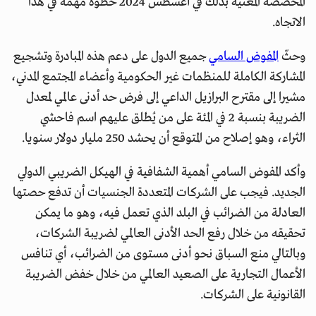
المخصصة المعنية بذلك في أغسطس 2024 خطوة مهمة في هذا
الاتجاه.
وحثّ
المفوض السامي
جميع الدول على دعم هذه المبادرة وتشجيع
المشاركة الكاملة للمنظمات غير الحكومية وأعضاء المجتمع المدني،
مشيرا إلى مقترح البرازيل الداعي إلى فرض حد أدنى عالمي لمعدل
الضريبة بنسبة 2 في المئة على من يُطلق عليهم اسم فاحشي
الثراء، وهو إصلاح من المتوقع أن يحشد 250 مليار دولار سنويا.
وأكد المفوض السامي أهمية الشفافية في الهيكل الضريبي الدولي
الجديد. فيجب على الشركات المتعددة الجنسيات أن تدفع حصتها
العادلة من الضرائب في البلد الذي تعمل فيه، وهو ما يمكن
تحقيقه من خلال رفع الحد الأدنى العالمي لضريبة الشركات،
وبالتالي منع السباق نحو أدنى مستوى من الضرائب، أي تنافس
الأعمال التجارية على الصعيد العالمي من خلال خفض الضريبة
القانونية على الشركات.