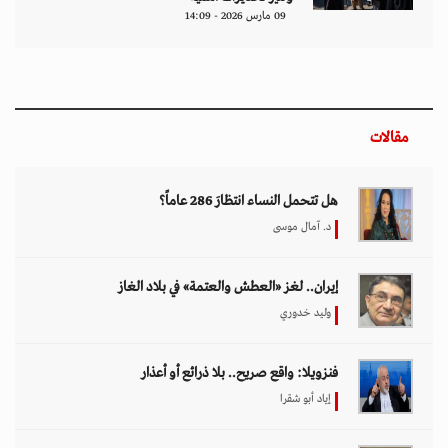
09 مارس 2026 - 14:09
مقالات
هل تتحمل النساء انتظارَ 286 عاماً؟
د. آمال موسى
إيران.. لغز «العطش والعتمة» في بلاد الغاز
وليد خدوري
فنزويلا: واقع صريح.. بلا ذرائع أو أعذار
إياد أبو شقرا