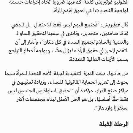
أنطونيو غوتيريش كلمة أكد فيها ضرورة اتخاذ إجراءات حاسمة
لمواجهة التحديات التي تعوق تقدم المرأة.
قال غوتيريش: "نجتمع اليوم ليس فقط للاحتفال، بل للمضي
قدمًا صامدين، متحدين، وثابتين في سعينا لتحقيق المساواة
والتنمية والسلام لجميع النساء في كل مكان"، وأشار إلى أن
التقدم المحرز في حقوق المرأة ما يزال هشًا، ويواجه أخطار التراجع
بسبب الأزمات العالمية المتعددة.
من جانبها، دعت المديرة التنفيذية لهيئة الأمم المتحدة للمرأة سيما
بحوث إلى تعزيز الحماية القانونية للنساء، وزيادة تمثيلهن في
مراكز صنع القرار، مؤكدة أن "تحقيق المساواة بين الجنسين ليس
فقط حقًا أساسيًا، بل هو الحل الأمثل لبناء مجتمعات أكثر
استقرارًا وازدهارًا".
المرحلة المقبلة