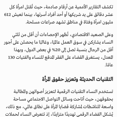
تكشف التقارير الأممية عن أرقام صادمة، حيث تُقتل امرأة كل
عشر دقائق على يد شريكها أو أحد أفراد أسرتها، بينما تعيش 612
مليون امرأة وفتاة في مناطق تشهد صراعات مسلحة.
وعلى الصعيد الاقتصادي، تُظهر الإحصاءات أن أقل من ثلثي
النساء يشاركن في سوق العمل عالميًا، وغالبًا ما يحصلن على أجور
أقل من الرجال بنسبة تصل إلى 20% في بعض الدول، وبهذا
المعدل، يستغرق القضاء على الفقر المدقع للنساء والفتيات 130
عامًا.
التقنيات الحديثة وتعزيز حقوق المرأة
تستخدم النساء التقنيات الرقمية لتعزيز أصواتهن والمطالبة
بحقوقهن، حيث أتاحت وسائل التواصل الاجتماعي مساحة
واسعة للناشطات لمشاركة قضايا المرأة على نطاق عالمي، مع ذلك،
يُشكل الفضاء الرقمي تهديدًا متزايدًا، إذ تتعرض النساء لحملات