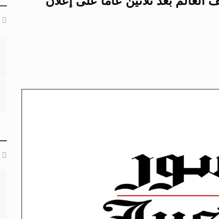
لمرأة 2025.. أين يقف العالم بعد ثلاثين عاماً على إعلان