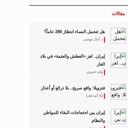
مقالات
هل تتحمل النساء انتظارَ 286 عاماً؟
د. آمال موسى
إيران.. لغز «العطش والعتمة» في بلاد
الغاز
وليد خدوري
فنزويلا: واقع صريح.. بلا ذرائع أو أعذار
إياد أبو شقرا
إيران بين احتجاجات البقاء للمواطن
والنظام