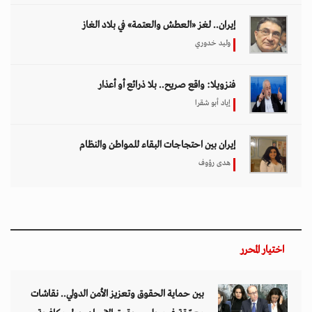
إيران.. لغز «العطش والعتمة» في بلاد الغاز
وليد خدوري
فنزويلا: واقع صريح.. بلا ذرائع أو أعذار
إياد أبو شقرا
إيران بين احتجاجات البقاء للمواطن والنظام
هدى رؤوف
اختيار المحرر
بين حماية الحقوق وتعزيز الأمن الدولي.. نقاشات