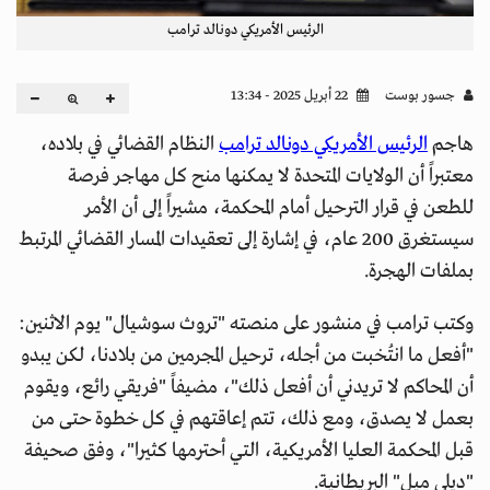
الرئيس الأمريكي دونالد ترامب
جسور بوست
22 أبريل 2025 - 13:34
هاجم
الرئيس الأمريكي دونالد ترامب
النظام القضائي في بلاده،
معتبراً أن الولايات المتحدة لا يمكنها منح كل مهاجر فرصة
للطعن في قرار الترحيل أمام المحكمة، مشيراً إلى أن الأمر
سيستغرق 200 عام، في إشارة إلى تعقيدات المسار القضائي المرتبط
بملفات الهجرة.
وكتب ترامب في منشور على منصته "تروث سوشيال" يوم الاثنين:
"أفعل ما انتُخبت من أجله، ترحيل المجرمين من بلادنا، لكن يبدو
أن المحاكم لا تريدني أن أفعل ذلك"، مضيفاً "فريقي رائع، ويقوم
بعمل لا يصدق، ومع ذلك، تتم إعاقتهم في كل خطوة حتى من
قبل المحكمة العليا الأمريكية، التي أحترمها كثيرا"، وفق صحيفة
"ديلي ميل" البريطانية.