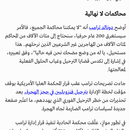
محاكمات لا نهائية
أوضح
دونالد ترامب
أنه "لا يمكننا محاكمة الجميع، فالأمر
سيستغرق 200 عام حرفيا، سنحتاج إلى مئات الآلاف من المحاكم
لمئات الآلاف من المهاجرين غير الشرعيين الذين نرحلهم.. هذا
مستحيل، يا له من وضع مضحك نحن فيه حاليا"، وفق تعبيره،
في إشارة إلى تكدس قضايا الترحيل وغياب الحلول الفعلية
لمعالجتها.
جاءت تصريحات ترامب عقب قرار المحكمة العليا الأمريكية بوقف
مؤقت لخطة الإدارة
بترحيل فنزويليين في حجز الهجرة،
بعد
تحذيرات من خطر الترحيل الفوري الذي يهددهم، ما اعتُبر صفعة
جديدة لسياسات ترامب الصارمة تجاه الهجرة.
في تطور موازٍ، علّقت محكمة اتحادية تنفيذ قرار إدارة ترامب