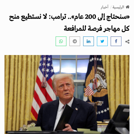
v
الرئيسية
أخبار
i
«سنحتاج إلى 200 عام».. ترامب: لا نستطيع منح
g
a
كل مهاجر فرصة للمرافعة
t
i
o
n