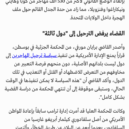
بإلغاء الوضع القانوني لأكثر من 530 ألف مهاجر من كوبا وهايتي
ونيكاراغوا وفنزويلا، مما زاد من حدة الجدل القائم حول ملف
الهجرة داخل الولايات المتحدة.
القضاء يرفض الترحيل إلى "دول ثالثة"
وأصدر القاضي برايان مورفي، من المحكمة الجزئية في بوسطن،
قراراً يمنع الإدارة الأمريكية من تنفيذ
سياسة ترحيل المهاجرين
إلى
دول ليست بلدانهم الأصلية، دون منحهم فرصة التعبير عن
مخاوفهم من التعرض للاضطهاد أو القتل أو التعذيب في تلك
الدول، وأكد القاضي أن "هذه السياسة لا يمكن تنفيذها في الوقت
الحالي، وستبقى موقوفة إلى أن تنتهي المحكمة من دراسة القضية
بشكل كامل".
وكانت المحكمة العليا قد أمرت إدارة ترامب سابقاً بإعادة المواطن
الأمريكي من أصل سلفادوري كيلمار أبريغو غارسيا من
السلفادور، بعدما أُبعد عن البلاد عن طريق الخطأ، وألزمت