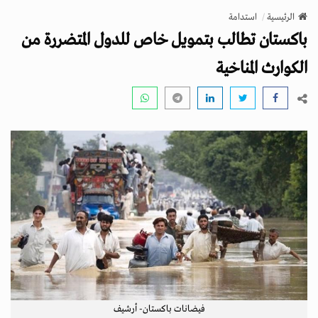
v
الرئيسية
استدامة
i
باكستان تطالب بتمويل خاص للدول المتضررة من
g
a
الكوارث المناخية
t
i
o
n
فيضانات باكستان- أرشيف