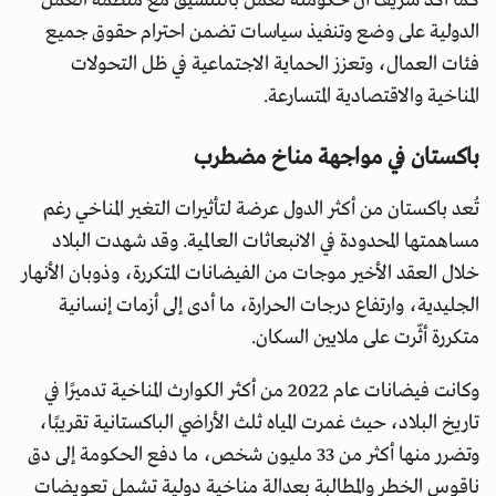
كما أكد شريف أن حكومته تعمل بالتنسيق مع منظمة العمل
الدولية على وضع وتنفيذ سياسات تضمن احترام حقوق جميع
فئات العمال، وتعزز الحماية الاجتماعية في ظل التحولات
المناخية والاقتصادية المتسارعة.
باكستان في مواجهة مناخ مضطرب
تُعد باكستان من أكثر الدول عرضة لتأثيرات التغير المناخي رغم
مساهمتها المحدودة في الانبعاثات العالمية. وقد شهدت البلاد
خلال العقد الأخير موجات من الفيضانات المتكررة، وذوبان الأنهار
الجليدية، وارتفاع درجات الحرارة، ما أدى إلى أزمات إنسانية
متكررة أثّرت على ملايين السكان.
وكانت فيضانات عام 2022 من أكثر الكوارث المناخية تدميرًا في
تاريخ البلاد، حيث غمرت المياه ثلث الأراضي الباكستانية تقريبًا،
وتضرر منها أكثر من 33 مليون شخص، ما دفع الحكومة إلى دق
ناقوس الخطر والمطالبة بعدالة مناخية دولية تشمل تعويضات