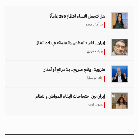
هل تتحمل النساء انتظارَ 286 عاماً؟
د. آمال موسى
إيران.. لغز «العطش والعتمة» في بلاد الغاز
وليد خدوري
فنزويلا: واقع صريح.. بلا ذرائع أو أعذار
إياد أبو شقرا
إيران بين احتجاجات البقاء للمواطن والنظام
هدى رؤوف