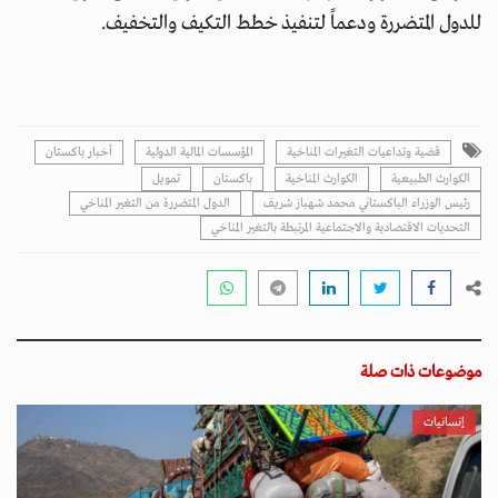
للدول المتضررة ودعماً لتنفيذ خطط التكيف والتخفيف.
قضية وتداعيات التغيرات المناخية
المؤسسات المالية الدولية
أخبار باكستان
الكوارث الطبيعية
الكوارث المناخية
باكستان
تمويل
رئيس الوزراء الباكستاني محمد شهباز شريف
الدول المتضررة من التغير المناخي
التحديات الاقتصادية والاجتماعية المرتبطة بالتغير المناخي
موضوعات ذات صلة
إنسانيات