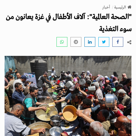
v
الرئيسية
أخبار
i
"الصحة العالمية": آلاف الأطفال في غزة يعانون من
g
a
سوء التغذية
t
i
o
n