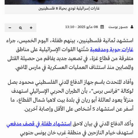
غارات إسرائيلية تودي بحياة 8 فلسطينيين
جسور بوست
08 مايو 2025 - 13:10
استشهد ثمانية فلسطينيين، بينهم طفلة، اليوم الخميس، جراء
غارات جوية ومدفعية
شنّتها القوات الإسرائيلية على مناطق
متفرقة من قطاع غزة، في تصعيد جديد يفاقم من حصيلة القتلى
والمصابين منذ استئناف العمليات العسكرية في مارس الماضي.
وأفاد المتحدث باسم جهاز الدفاع المدني الفلسطيني محمود بصل
لوكالة "فرانس برس"، بأن الطيران الحربي الإسرائيلي استهدف
منزلاً يعود لعائلة أبو ريان في بلدة بيت لاهيا شمال القطاع، ما
أسفر عن استشهاد 5 أشخاص على الأقل وإصابة آخرين.
وأكد الدفاع المدني في بيان لاحق
استشهاد طفلة في قصف مدفعي
استهدف خيام النازحين في منطقة غرب خان يونس جنوبي