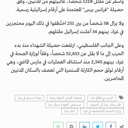
وأسفر عن مقتل 1218 شخصاً، غالبيتهم من المدنيين، وفق
حصيلة "فرانس برس" المعتمدة على أرقام إسرائيلية رسمية.
ولا يزال 58 شخصاً من بين 251 اختُطفوا في ذلك اليوم محتجزين
في غزة، بينهم 34 أعلنت إسرائيل مقتلهم.
وعلى الجانب الفلسطيني، ارتفعت حصيلة الشهداء منذ بدء
الحرب إلى ما لا يقل عن 52,653 شخصاً، وفقاً لوزارة الصحة في
غزة، بينهم 2,545 منذ استئناف العمليات في مارس الماضي، وهي
أرقام توثق حجم الكارثة المستمرة التي تعصف بالسكان المدنيين
المحاصرين.
الحرب في قطاع غزة
محكمة العدل الدولية وغزة
عيادة صحية في غزة
نقل سكان غزة إلى الجنوب
مستشفى العودة شمال غزة
وزارة التنمية الاجتماعية في غزة
أيتام غزة