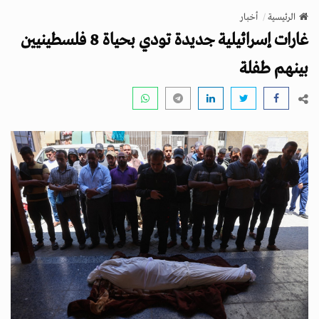
v
الرئيسية
أخبار
i
غارات إسرائيلية جديدة تودي بحياة 8 فلسطينيين
g
a
بينهم طفلة
t
i
o
n