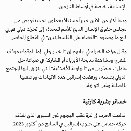
الإنسانية، خاصة في أوساط النازحين.
ودعا أكثر من ثلاثين خبيراً مستقلاً يعملون تحت تفويض من
مجلس حقوق الإنسان التابع للأمم المتحدة، إلى تحرك دولي فوري
لمنع ما وصفوه بـ"القضاء على الفلسطينيين" في القطاع المحاصر.
وقال هؤلاء الخبراء في بيانهم إن "الخيار جلي: إما الوقوف موقف
المتفرج ومشاهدة مذبحة الأبرياء أو المشاركة في صياغة حل
عادل"، محذرين من "الهاوية الأخلاقية" التي ينزلق إليها المجتمع
الدولي بصمته، ورفضت إسرائيل هذه الاتهامات ووصفتها
بالمضللة وغير المتوازنة.
خسائر بشرية كارثية
اندلعت الحرب في غزة عقب الهجوم غير المسبوق الذي نفذته
حركة حماس على جنوب إسرائيل في السابع من أكتوبر 2023،