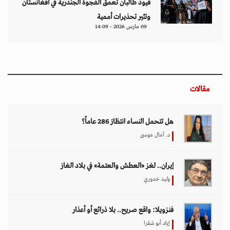
قيود طالبان تعمق الفجوة الجندرية في أفغانستان
وتثير تحذيرات أممية
09 مارس 2026 - 14:09
مقالات
هل تتحمل النساء انتظارَ 286 عاماً؟
د. آمال موسى
إيران.. لغز «العطش والعتمة» في بلاد الغاز
وليد خدوري
فنزويلا: واقع صريح.. بلا ذرائع أو أعذار
إياد أبو شقرا