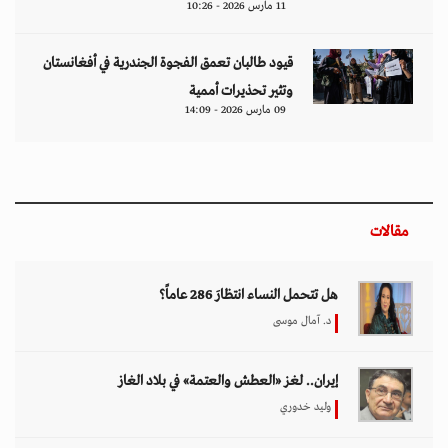
11 مارس 2026 - 10:26
قيود طالبان تعمق الفجوة الجندرية في أفغانستان
وتثير تحذيرات أممية
09 مارس 2026 - 14:09
مقالات
هل تتحمل النساء انتظارَ 286 عاماً؟
د. آمال موسى
إيران.. لغز «العطش والعتمة» في بلاد الغاز
وليد خدوري