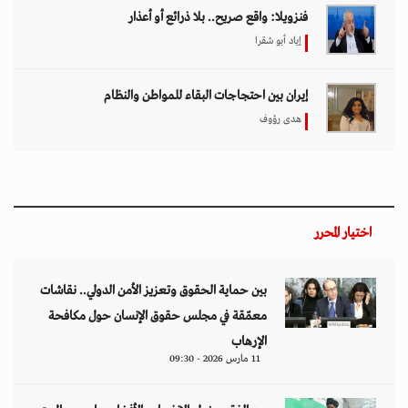
فنزويلا: واقع صريح.. بلا ذرائع أو أعذار
إياد أبو شقرا
إيران بين احتجاجات البقاء للمواطن والنظام
هدى رؤوف
اختيار المحرر
بين حماية الحقوق وتعزيز الأمن الدولي.. نقاشات
معمّقة في مجلس حقوق الإنسان حول مكافحة
الإرهاب
11 مارس 2026 - 09:30