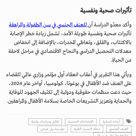
تأثيرات صحية ونفسية
وأكد معدّو الدراسة أن
للعنف الجنسي في سن الطفولة والمراهقة
تأثيرات صحية ونفسية طويلة الأمد، تشمل زيادة خطر الإصابة
بالاكتئاب، والقلق، وتعاطي المخدرات، بالإضافة إلى انخفاض
معدلات التحصيل الدراسي والنجاح الاقتصادي في مراحل لاحقة
من الحياة.
ويأتي هذا التقرير في أعقاب انعقاد أول مؤتمر وزاري عالمي للقضاء
على العنف ضد الأطفال في بوغوتا، كولومبيا، أواخر عام 2024،
حيث دعت منظمات حقوقية ودولية إلى تكثيف الجهود للوقاية
والحماية وتعزيز التشريعات الخاصة بسلامة الأطفال والمراهقين.
أزمات إنسانية
الاعتداءات الجنسية
تقارير ودراسات علمية
العنف الجنسي
مجلة لانسيت الطبية
مؤسسة بيل غيتس
جامعة واشنطن في سياتل