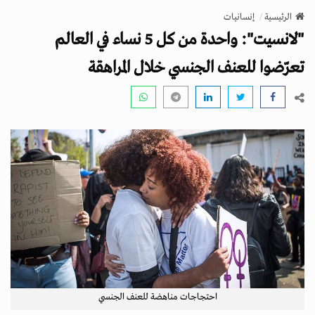
v
الرئيسية
إنسانيات
i
"لانسيت": واحدة من كل 5 نساء في العالم
g
a
تعرّضوا للعنف الجنسي خلال المراهقة
t
i
o
n
احتجاجات مناهضة للعنف الجنسي