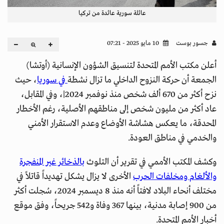
عائلة سورية عائدة من تركيا
جسور بوست
10 مايو 2025 - 07:21
أعلن مكتب الأمم المتحدة لتنسيق الشؤون الإنسانية (أوتشا)
الجمعة أن حركة النزوح الداخلي ما تزال نشطة
في سوريا
، حيث
نزح أكثر من 670 ألف شخص منذ نوفمبر 2024|، وفي المقابل،
عاد أكثر من مليون شخص إلى مناطقهم الأصلية، رغم الأخطار
المحدقة، ما يعكس هشاشة الأوضاع وعدم الاستقرار الأمني
والخدمي في مناطق العودة.
وكشف المكتب الأممي في تقرير أن التلوث
بالذخائر غير المنفجرة
والألغام ومخلفات الحرب
الأخرى لا يزال يشكل تهديداً قاتلاً في
مختلف أنحاء البلاد لافتاً أنه منذ 8 ديسمبر 2024، سُجلت أكثر
من 900 إصابة مدنية، بينها 367 وفاة و542 جريحاً، وفق موقع
أخبار الأمم المتحدة.