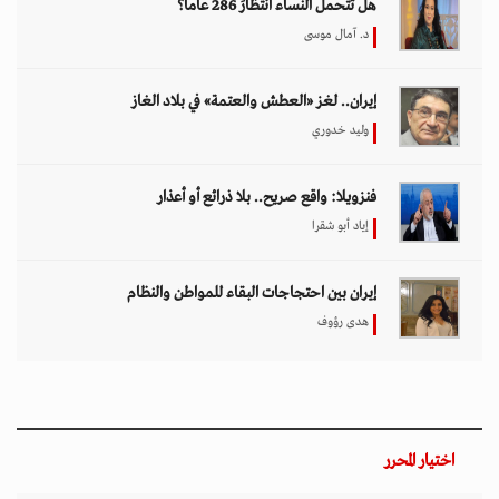
هل تتحمل النساء انتظارَ 286 عاماً؟
د. آمال موسى
إيران.. لغز «العطش والعتمة» في بلاد الغاز
وليد خدوري
فنزويلا: واقع صريح.. بلا ذرائع أو أعذار
إياد أبو شقرا
إيران بين احتجاجات البقاء للمواطن والنظام
هدى رؤوف
اختيار المحرر