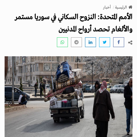
v
الرئيسية
أخبار
i
الأمم المتحدة: النزوح السكاني في سوريا مستمر
g
a
والألغام تحصد أرواح المدنيين
t
i
o
n