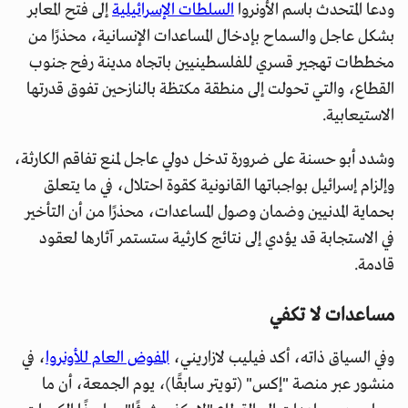
ودعا المتحدث باسم الأونروا
السلطات الإسرائيلية
إلى فتح المعابر
بشكل عاجل والسماح بإدخال المساعدات الإنسانية، محذرًا من
مخططات تهجير قسري للفلسطينيين باتجاه مدينة رفح جنوب
القطاع، والتي تحولت إلى منطقة مكتظة بالنازحين تفوق قدرتها
الاستيعابية.
وشدد أبو حسنة على ضرورة تدخل دولي عاجل لمنع تفاقم الكارثة،
وإلزام إسرائيل بواجباتها القانونية كقوة احتلال، في ما يتعلق
بحماية المدنيين وضمان وصول المساعدات، محذرًا من أن التأخير
في الاستجابة قد يؤدي إلى نتائج كارثية ستستمر آثارها لعقود
قادمة.
مساعدات لا تكفي
وفي السياق ذاته، أكد فيليب لازاريني،
المفوض العام للأونروا
، في
منشور عبر منصة "إكس" (تويتر سابقًا)، يوم الجمعة، أن ما