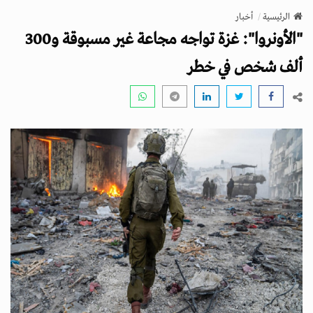
v
الرئيسية
أخبار
i
"الأونروا": غزة تواجه مجاعة غير مسبوقة و300
g
a
ألف شخص في خطر
t
i
o
n