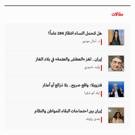
مقالات
هل تتحمل النساء انتظارَ 286 عاماً؟
د. آمال موسى
إيران.. لغز «العطش والعتمة» في بلاد الغاز
وليد خدوري
فنزويلا: واقع صريح.. بلا ذرائع أو أعذار
إياد أبو شقرا
إيران بين احتجاجات البقاء للمواطن والنظام
هدى رؤوف