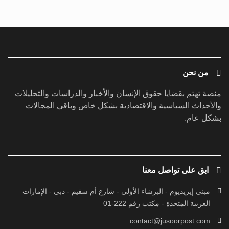
مبنى إيريديوم - البرشاء الأولى - شارع أم سقيم - دبي - الإمارات
العربية المتحدة - مكتب رقم 222-01
contact@jusoorpost.com
0097145832243
روابط سريعة
الرئيسية
فيديوهات
إتصل بنا
كل الحقوق محفوظة
© 2026 بواسطة جسور بوست