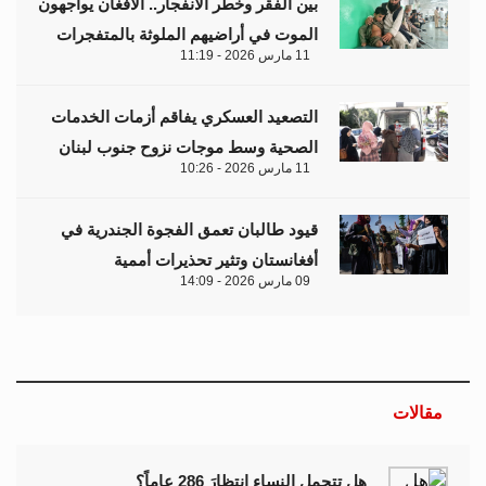
مقالات
هل تتحمل النساء انتظارَ 286 عاماً؟
د. آمال موسى
إيران.. لغز «العطش والعتمة» في بلاد الغاز
وليد خدوري
فنزويلا: واقع صريح.. بلا ذرائع أو أعذار
إياد أبو شقرا
إيران بين احتجاجات البقاء للمواطن والنظام
هدى رؤوف