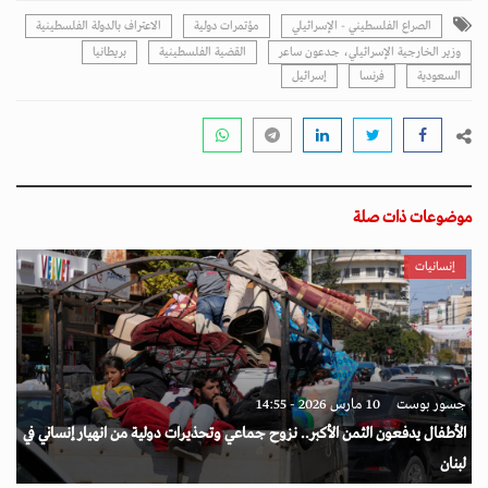
الصراع الفلسطيني - الإسرائيلي
مؤتمرات دولية
الاعتراف بالدولة الفلسطينية
وزير الخارجية الإسرائيلي، جدعون ساعر
القضية الفلسطينية
بريطانيا
السعودية
فرنسا
إسرائيل
موضوعات ذات صلة
إنسانيات
جسور بوست
10 مارس 2026 - 14:55
الأطفال يدفعون الثمن الأكبر.. نزوح جماعي وتحذيرات دولية من انهيار إنساني في
لبنان