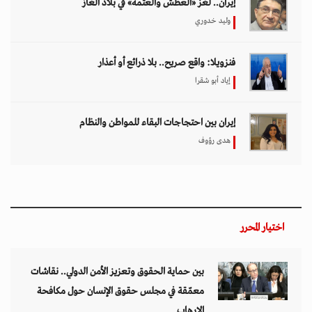
إيران.. لغز «العطش والعتمة» في بلاد الغاز
وليد خدوري
فنزويلا: واقع صريح.. بلا ذرائع أو أعذار
إياد أبو شقرا
إيران بين احتجاجات البقاء للمواطن والنظام
هدى رؤوف
اختيار المحرر
بين حماية الحقوق وتعزيز الأمن الدولي.. نقاشات
معمّقة في مجلس حقوق الإنسان حول مكافحة
الإرهاب