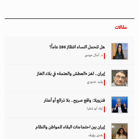
مقالات
هل تتحمل النساء انتظارَ 286 عاماً؟
د. آمال موسى
إيران.. لغز «العطش والعتمة» في بلاد الغاز
وليد خدوري
فنزويلا: واقع صريح.. بلا ذرائع أو أعذار
إياد أبو شقرا
إيران بين احتجاجات البقاء للمواطن والنظام
هدى رؤوف