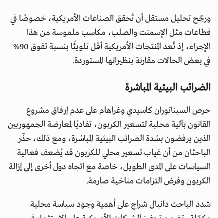
ورجّح تحليل مستقل أن تُحقق الصناعات الأمريكية، خصوصًا في
قطاعات مثل الإسمنت والصلب، مكاسب ملموسة من هذا
الإجراء، إذ تُعد المنتجات الأمريكية أقل تلويثًا بنسبة تفوق 90%
في بعض الحالات مقارنة بنظيراتها المستوردة.
الضرائب البيئية المباشرة
حرص السيناتوران كاسيدي وغراهام على عدم إرفاق مشروع
القانون بآلية محلية لتسعير الكربون، تفاديًا لمعارضة الجمهوريين
الذين يرفضون بشدة الضرائب البيئية المباشرة، ومع ذلك، حذّر
الباحثان من أن غياب تسعير محلي للكربون قد يُضعف فعالية
السياسات على المدى الطويل، خاصة مع اتجاه دول أخرى إلى إزالة
الكربون وفرض التزامات مناخية صارمة.
شدد الباحث دانيال شراج على أهمية وجود سياسة محلية