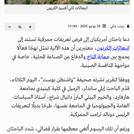
انبعاثات ثاني أكسيد الكربون
زينب مكي
24 يونيو 2025 - 13:00
دعا باحثان أمريكيان إلى فرض تعريفات جمركية تستند إلى
انبعاثات الكربون
، معتبرين أن هذه الآلية تمثل نهجًا فعالًا
يجمع بين
حماية المناخ
والدفاع عن الصناعة المحلية، خاصة في
مواجهة المنافسة الصينية.
ووفقا لتقرير نشرته صحيفة “واشنطن بوست”، اليوم الثلاثاء،
قدّم الباحث إيلي ساندلر، الزميل في كلية كينيدي بجامعة
هارفارد، والخبير البيئي البارز دانيال شراج، أستاذ السياسات
العامة والجيولوجيا في الجامعة نفسها، طرحًا بديلًا لتعريفات
الرئيس دونالد ترامب الجمركية.
ورغم أن تلك الرسوم أُلغي معظمها بقرار قضائي، شدد الباحثان