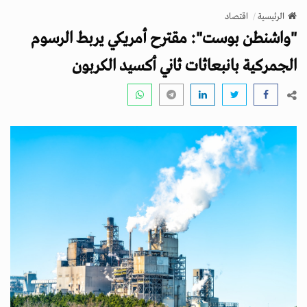
v
الرئيسية
اقتصاد
i
"واشنطن بوست": مقترح أمريكي يربط الرسوم
g
a
الجمركية بانبعاثات ثاني أكسيد الكربون
t
i
o
n