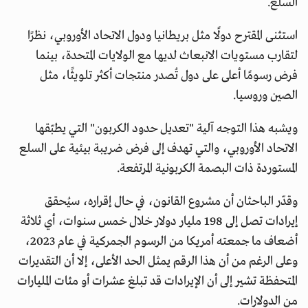
السلع.
استثنى المقترح دولًا مثل بريطانيا ودول الاتحاد الأوروبي، نظرًا
لتقارب مستويات الانبعاث لديها مع الولايات المتحدة، بينما
فرض رسومًا أعلى على دول تُصدر منتجات أكثر تلويثًا، مثل
الصين وروسيا.
ويشبه هذا التوجه آلية "تعديل حدود الكربون" التي يطبّقها
الاتحاد الأوروبي، والتي تهدف إلى فرض ضريبة بيئية على السلع
المستوردة ذات البصمة الكربونية المرتفعة.
وقدّر الباحثان أن مشروع القانون، في حال إقراره، سيُحقق
إيرادات تصل إلى 198 مليار دولار خلال خمس سنوات، أي ثلاثة
أضعاف ما جمعته أمريكا من الرسوم الجمركية في عام 2023،
وعلى الرغم من أن هذا الرقم يمثل الحد الأعلى، إلا أن التقديرات
المتحفظة تشير إلى أن الإيرادات قد تبلغ عشرات أو مئات المليارات
من الدولارات.