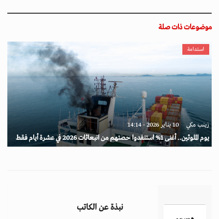
موضوعات ذات صلة
استدامة
زينب مكي
10 يناير 2026 - 14:14
يوم الملوثين.. أغنى 1% استنفدوا حصتهم من انبعاثات 2026 في عشرة أيام فقط
نبذة عن الكاتب