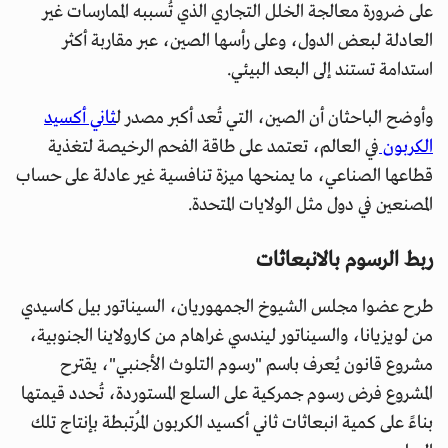
على ضرورة معالجة الخلل التجاري الذي تُسببه الممارسات غير
العادلة لبعض الدول، وعلى رأسها الصين، عبر مقاربة أكثر
استدامة تستند إلى البعد البيئي.
وأوضح الباحثان أن الصين، التي تُعد أكبر مصدر ل
ثاني أكسيد
الكربون
في العالم، تعتمد على طاقة الفحم الرخيصة لتغذية
قطاعها الصناعي، ما يمنحها ميزة تنافسية غير عادلة على حساب
المصنعين في دول مثل الولايات المتحدة.
ربط الرسوم بالانبعاثات
طرح عضوا مجلس الشيوخ الجمهوريان، السيناتور بيل كاسيدي
من لويزيانا، والسيناتور ليندسي غراهام من كارولاينا الجنوبية،
مشروع قانون يُعرف باسم "رسوم التلوث الأجنبي"، يقترح
المشروع فرض رسوم جمركية على السلع المستوردة، تُحدد قيمتها
بناءً على كمية انبعاثات ثاني أكسيد الكربون المُرتبطة بإنتاج تلك